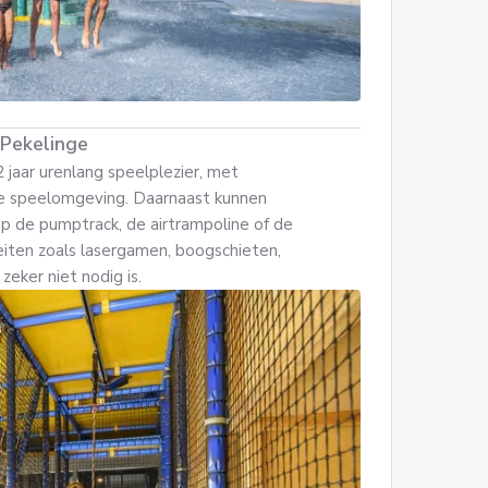
 Pekelinge
 jaar urenlang speelplezier, met
te speelomgeving. Daarnaast kunnen
 op de pumptrack, de airtrampoline of de
eiten zoals lasergamen, boogschieten,
zeker niet nodig is.