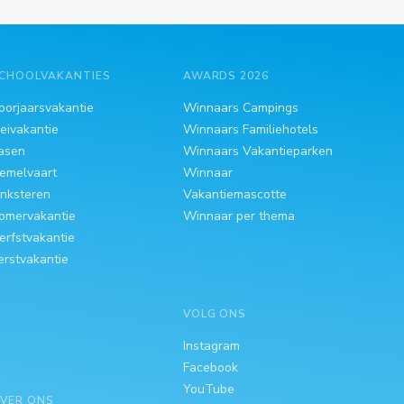
CHOOLVAKANTIES
AWARDS 2026
oorjaarsvakantie
Winnaars Campings
eivakantie
Winnaars Familiehotels
asen
Winnaars Vakantieparken
emelvaart
Winnaar
inksteren
Vakantiemascotte
omervakantie
Winnaar per thema
erfstvakantie
erstvakantie
VOLG ONS
Instagram
Facebook
YouTube
VER ONS