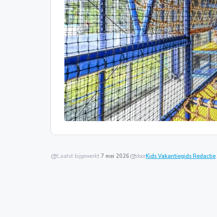
update
Laatst bijgewerkt:
7 mei 2026
update
door
Kids Vakantiegids Redactie
.