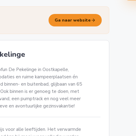
arrow_forward
Ga naar website
kelinge
pfun De Pekelinge in Oostkapelle,
odaties en ruime kampeerplaatsen én
 binnen- en buitenbad, glijbaan van 65
 Ook binnen is er genoeg te doen, met
mwand, een pumptrack en nog veel meer
ieve en avontuurlijke gezinsvakantie!
js voor alle leeftijden. Het verwarmde