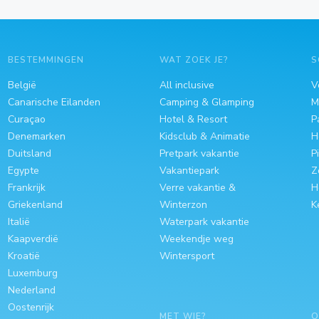
BESTEMMINGEN
WAT ZOEK JE?
S
België
All inclusive
V
Canarische Eilanden
Camping & Glamping
M
Curaçao
Hotel & Resort
P
Denemarken
Kidsclub & Animatie
H
Duitsland
Pretpark vakantie
P
Egypte
Vakantiepark
Z
Frankrijk
Verre vakantie &
H
Griekenland
Winterzon
K
Italië
Waterpark vakantie
Kaapverdië
Weekendje weg
Kroatië
Wintersport
Luxemburg
Nederland
Oostenrijk
MET WIE?
O