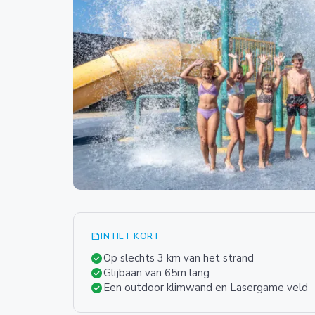
summarize
IN HET KORT
check_circle
Op slechts 3 km van het strand
check_circle
Glijbaan van 65m lang
check_circle
Een outdoor klimwand en Lasergame veld