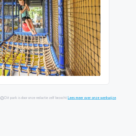
verified
Dit park is door onze redactie zelf bezocht.
Lees meer over onze werkwijze
.