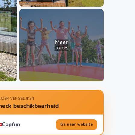
Meer
FOTO'S
IJZEN VERGELIJKEN
heck beschikbaarheid
Capfun
Ga naar website