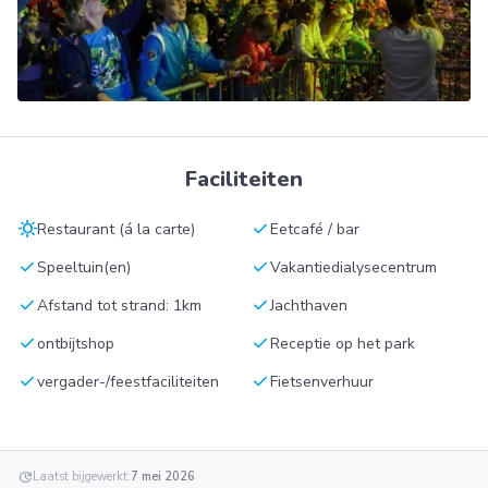
Faciliteiten
sunny
check
Restaurant (á la carte)
Eetcafé / bar
check
check
Speeltuin(en)
Vakantiedialysecentrum
check
check
Afstand tot strand: 1km
Jachthaven
check
check
ontbijtshop
Receptie op het park
check
check
vergader-/feestfaciliteiten
Fietsenverhuur
update
Laatst bijgewerkt:
7 mei 2026