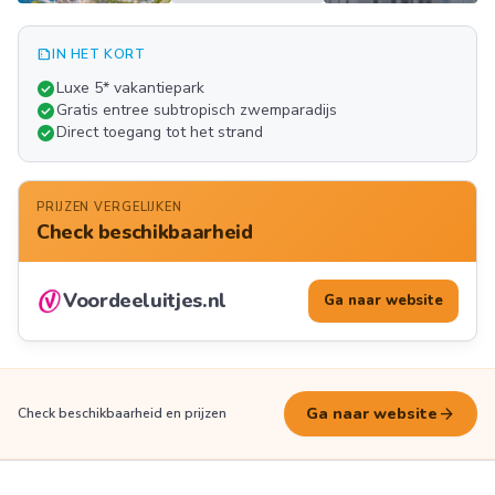
summarize
IN HET KORT
Meer
check_circle
Luxe 5* vakantiepark
FOTO'S
check_circle
Gratis entree subtropisch zwemparadijs
check_circle
Direct toegang tot het strand
PRIJZEN VERGELIJKEN
Check beschikbaarheid
Voordeeluitjes.nl
Ga naar website
arrow_forward
Ga naar website
Check beschikbaarheid en prijzen