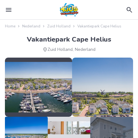
menu
search
Home
Nederland
Zuid Holland
Vakantiepark Cape Helius
Vakantiepark Cape Helius
location_on
Zuid Holland, Nederland