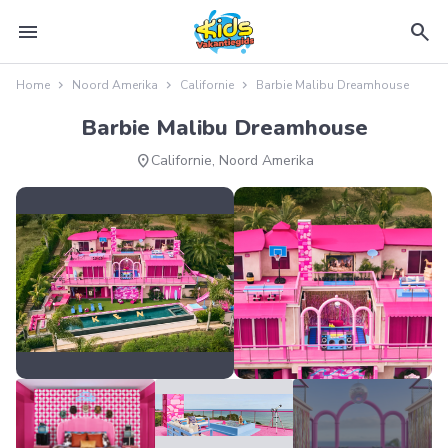
menu
search
Home
Noord Amerika
Californie
Barbie Malibu Dreamhouse
Barbie Malibu Dreamhouse
location_on
Californie, Noord Amerika