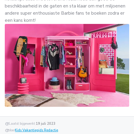
beschikbaarheid in de gaten en sta klaar om met miljoenen
andere super enthousiaste Barbie fans te boeken zodra er
een kans komt!
update
Laatst bijgewerkt:
19 juli 2023
update
door
Kids Vakantiegids Redactie
.