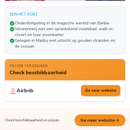
summarize
IN HET KORT
Meer
check_circle
Onderdompeling in de magische wereld van Barbie
FOTO'S
check_circle
Verwennerij met een sprankelend zwembad, walk-in-
closet en luxe woonkamer
check_circle
Gelegen in Malibu met uitzicht op gouden stranden en
de oceaan
PRIJZEN VERGELIJKEN
Check beschikbaarheid
Airbnb
Ga naar website
arrow_forward
Ga naar website
Check beschikbaarheid en prijzen