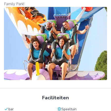
Family Park!
Faciliteiten
check
sunny
bar
Speeltuin