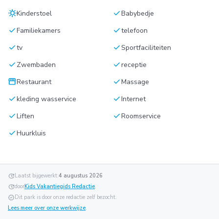
sunny
check
Kinderstoel
Babybedje
check
check
Familiekamers
telefoon
check
check
tv
Sportfaciliteiten
check
check
Zwembaden
receptie
storefront
check
Restaurant
Massage
check
check
kleding wasservice
Internet
check
check
Liften
Roomservice
check
Huurkluis
update
Laatst bijgewerkt:
4 augustus 2026
update
door
Kids Vakantiegids Redactie
.
verified
Dit park is door onze redactie zelf bezocht.
Lees meer over onze werkwijze
.