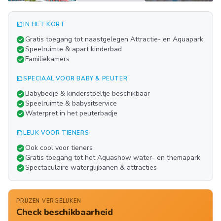
summarize
IN HET KORT
Meer
check_circle
Gratis toegang tot naastgelegen Attractie- en Aquapark
FOTO'S
check_circle
Speelruimte & apart kinderbad
check_circle
Familiekamers
summarize
SPECIAAL VOOR BABY & PEUTER
check_circle
Babybedje & kinderstoeltje beschikbaar
check_circle
Speelruimte & babysitservice
check_circle
Waterpret in het peuterbadje
summarize
LEUK VOOR TIENERS
check_circle
Ook cool voor tieners
check_circle
Gratis toegang tot het Aquashow water- en themapark
check_circle
Spectaculaire waterglijbanen & attracties
PRIJZEN VERGELIJKEN
Check beschikbaarheid