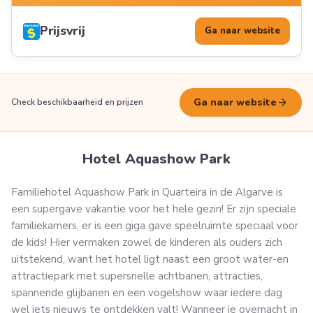
Prijsvrij
Ga naar website
arrow_forward
Ga naar website
Check beschikbaarheid en prijzen
Hotel Aquashow Park
Familiehotel Aquashow Park in Quarteira in de Algarve is
een supergave vakantie voor het hele gezin! Er zijn speciale
familiekamers, er is een giga gave speelruimte speciaal voor
de kids! Hier vermaken zowel de kinderen als ouders zich
uitstekend, want het hotel ligt naast een groot water-en
attractiepark met supersnelle achtbanen, attracties,
spannende glijbanen en een vogelshow waar iedere dag
wel iets nieuws te ontdekken valt! Wanneer je overnacht in