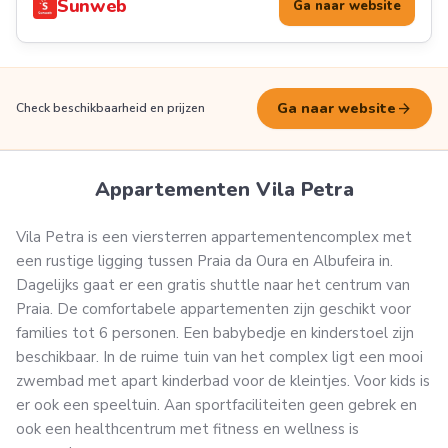
Sunweb
Ga naar website
arrow_forward
Ga naar website
Check beschikbaarheid en prijzen
Appartementen Vila Petra
Vila Petra is een viersterren appartementencomplex met
een rustige ligging tussen Praia da Oura en Albufeira in.
Dagelijks gaat er een gratis shuttle naar het centrum van
Praia. De comfortabele appartementen zijn geschikt voor
families tot 6 personen. Een babybedje en kinderstoel zijn
beschikbaar. In de ruime tuin van het complex ligt een mooi
zwembad met apart kinderbad voor de kleintjes. Voor kids is
er ook een speeltuin. Aan sportfaciliteiten geen gebrek en
ook een healthcentrum met fitness en wellness is