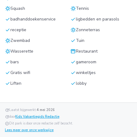
sunny
sunny
Squash
Tennis
check
check
badhanddoekenservice
ligbedden en parasols
check
sunny
receptie
Zonneterras
sunny
check
Zwembad
Tuin
sunny
storefront
Wasserette
Restaurant
check
check
bars
gameroom
check
check
Gratis wifi
winkeltjes
check
check
Liften
lobby
update
Laatst bijgewerkt:
4 mei 2026
update
door
Kids Vakantiegids Redactie
.
verified
Dit park is door onze redactie zelf bezocht.
Lees meer over onze werkwijze
.