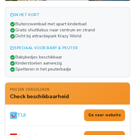
summarize
IN HET KORT
Meer
check_circle
Buitenzwembad met apart kinderbad
FOTO'S
check_circle
Gratis shuttlebus naar centrum en strand
check_circle
Dicht bij attractiepark Krazy World
summarize
SPECIAAL VOOR BABY & PEUTER
check_circle
Babybedjes beschikbaar
check_circle
Kinderstoelen aanwezig
check_circle
Spetteren in het peuterbadje
PRIJZEN VERGELIJKEN
Check beschikbaarheid
TUI
Ga naar website