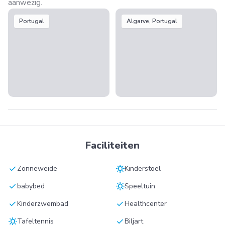
aanwezig.
Portugal
Algarve, Portugal
Faciliteiten
check
sunny
Zonneweide
Kinderstoel
check
sunny
babybed
Speeltuin
check
check
Kinderzwembad
Healthcenter
sunny
check
Tafeltennis
Biljart