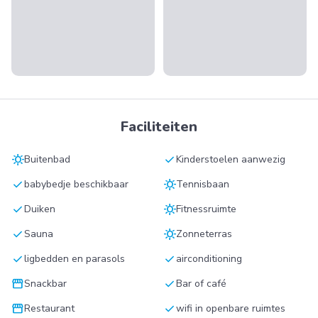
Faciliteiten
sunny
check
Buitenbad
Kinderstoelen aanwezig
check
sunny
babybedje beschikbaar
Tennisbaan
check
sunny
Duiken
Fitnessruimte
check
sunny
Sauna
Zonneterras
check
check
ligbedden en parasols
airconditioning
storefront
check
Snackbar
Bar of café
storefront
check
Restaurant
wifi in openbare ruimtes