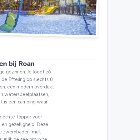
en bij Roan
ge gezinnen. Je loopt zó
 de Efteling op slechts 8
leven: een modern overdekt
en waterspeelplaatsen,
it is een camping waar
n echte topper voor
 en gezelligheid. Deze
dere zwembaden, met
urlijk de zee om in te