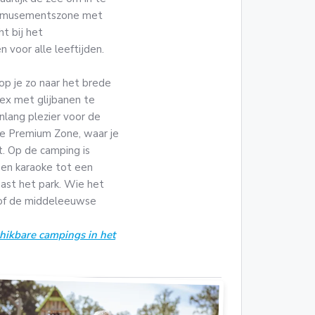
e amusementszone met
t bij het
voor alle leeftijden.
oop je zo naar het brede
ex met glijbanen te
nlang plezier voor de
ije Premium Zone, waar je
et. Op de camping is
s en karaoke tot een
ast het park. Wie het
e of de middeleeuwse
schikbare campings in het