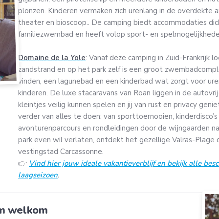
plonzen. Kinderen vermaken zich urenlang in de overdekt
theater en bioscoop.. De camping biedt accommodaties dich
familiezwembad en heeft volop sport- en spelmogelijkheden 
Domaine de la Yole
: Vanaf deze camping in Zuid-Frankrijk l
zandstrand en op het park zelf is een groot zwembadcompl
vinden, een lagunebad en een kinderbad wat zorgt voor ure
kinderen. De luxe stacaravans van Roan liggen in de autovr
kleintjes veilig kunnen spelen en jij van rust en privacy geni
verder van alles te doen: van sporttoernooien, kinderdisco’
avonturenparcours en rondleidingen door de wijngaarden na
park even wil verlaten, ontdekt het gezellige Valras-Plag
vestingstad Carcassonne.
👉
Vind hier jouw ideale vakantieverblijf en bekijk alle be
laagseizoen
.
arm welkom