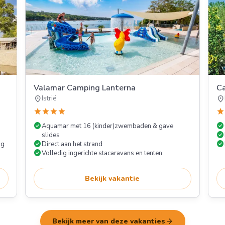
Valamar Camping Lanterna
Ca
location_on
location_on
Istrië
star
star
star
star
star
check_circle
check_circle
Aquamar met 16 (kinder)zwembaden & gave
check_circle
slides
check_circle
check_circle
ng
Direct aan het strand
check_circle
Volledig ingerichte stacaravans en tenten
Bekijk vakantie
arrow_forward
Bekijk meer van deze vakanties