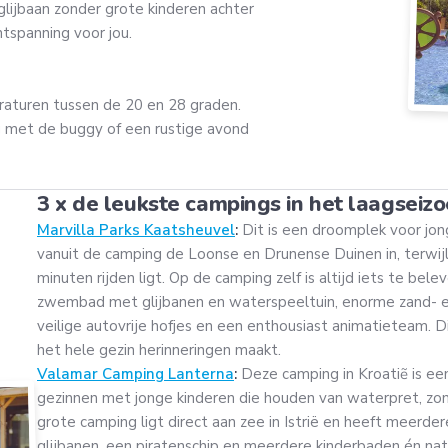
glijbaan zonder grote kinderen achter
ntspanning voor jou.
aturen tussen de 20 en 28 graden.
 met de buggy of een rustige avond
3 x de leukste campings in het laagseizo
Marvilla Parks Kaatsheuvel
:
Dit is een droomplek voor jon
vanuit de camping de Loonse en Drunense Duinen in, terwijl
minuten rijden ligt. Op de camping zelf is altijd iets te be
zwembad met glijbanen en waterspeeltuin, enorme zand- 
veilige autovrije hofjes en een enthousiast animatieteam. D
het hele gezin herinneringen maakt.
Valamar Camping Lanterna
:
Deze camping in Kroatiẽ is ee
gezinnen met jonge kinderen die houden van waterpret, zon
grote camping ligt direct aan zee in Istrië en heeft meer
glijbanen, een piratenschip en meerdere kinderbaden én natu