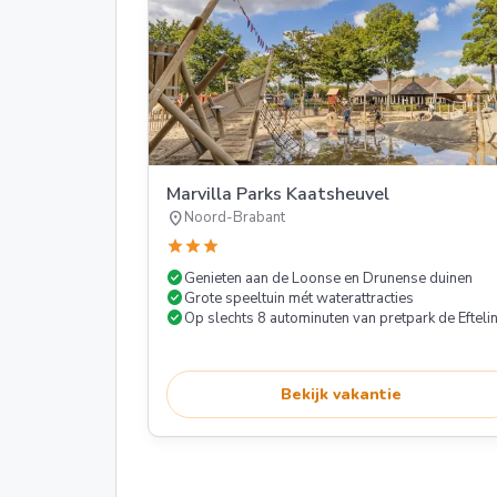
Marvilla Parks Kaatsheuvel
location_on
Noord-Brabant
star
star
star
check_circle
Genieten aan de Loonse en Drunense duinen
check_circle
Grote speeltuin mét waterattracties
check_circle
Op slechts 8 autominuten van pretpark de Efteli
Bekijk vakantie