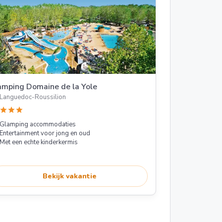
mping Domaine de la Yole
Languedoc-Roussilion
star
star
star
Glamping accommodaties
Entertainment voor jong en oud
Met een echte kinderkermis
Bekijk vakantie