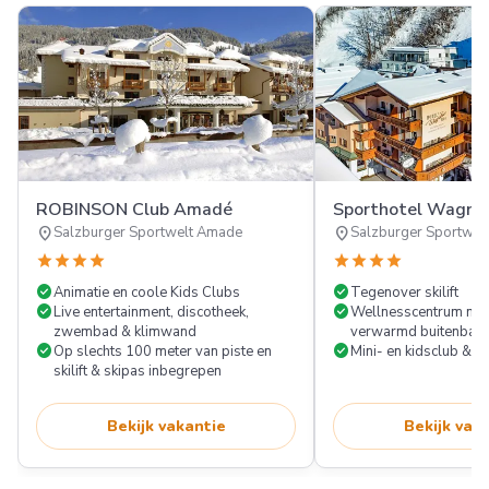
ROBINSON Club Amadé
Sporthotel Wagrai
location_on
location_on
Salzburger Sportwelt Amade
Salzburger Sportwel
star
star
star
star
star
star
star
star
check_circle
check_circle
Animatie en coole Kids Clubs
Tegenover skilift
check_circle
check_circle
Live entertainment, discotheek,
Wellnesscentrum met
zwembad & klimwand
verwarmd buitenbad
check_circle
check_circle
Op slechts 100 meter van piste en
Mini- en kidsclub & 
skilift & skipas inbegrepen
Bekijk vakantie
Bekijk vak