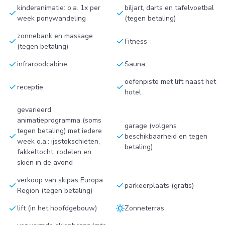
kinderanimatie: o.a. 1x per
biljart, darts en tafelvoetbal
check
check
week ponywandeling
(tegen betaling)
zonnebank en massage
check
check
Fitness
(tegen betaling)
check
check
infraroodcabine
Sauna
oefenpiste met lift naast het
check
check
receptie
hotel
gevarieerd
animatieprogramma (soms
garage (volgens
tegen betaling) met iedere
check
check
beschikbaarheid en tegen
week o.a.: ijsstokschieten,
betaling)
fakkeltocht, rodelen en
skiën in de avond
verkoop van skipas Europa
check
check
parkeerplaats (gratis)
Region (tegen betaling)
check
sunny
lift (in het hoofdgebouw)
Zonneterras