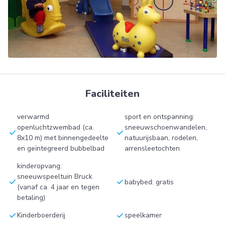
Faciliteiten
verwarmd
sport en ontspanning:
openluchtzwembad (ca.
sneeuwschoenwandelen,
check
check
8x10 m) met binnengedeelte
natuurijsbaan, rodelen,
en geïntegreerd bubbelbad
arrensleetochten
kinderopvang:
sneeuwspeeltuin Bruck
check
check
babybed: gratis
(vanaf ca. 4 jaar en tegen
betaling)
check
check
Kinderboerderij
speelkamer