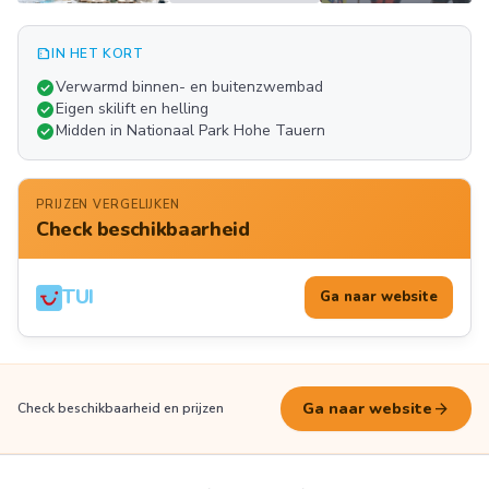
summarize
IN HET KORT
Meer
check_circle
Verwarmd binnen- en buitenzwembad
FOTO'S
check_circle
Eigen skilift en helling
check_circle
Midden in Nationaal Park Hohe Tauern
PRIJZEN VERGELIJKEN
Check beschikbaarheid
TUI
Ga naar website
arrow_forward
Ga naar website
Check beschikbaarheid en prijzen