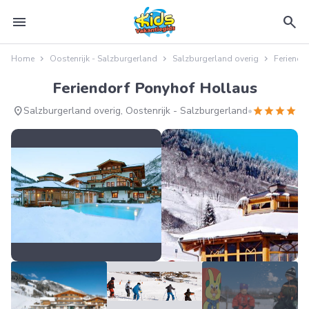
menu
search
Home
Oostenrijk - Salzburgerland
Salzburgerland overig
Feriendo
Feriendorf Ponyhof Hollaus
location_on
star
star
star
star
Salzburgerland overig, Oostenrijk - Salzburgerland
•