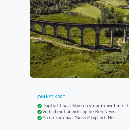
summarize
IN HET KORT
check_circle
Dagtocht naar Skye en stoomtreinrit met T
check_circle
Verblijf met uitzicht op de Ben Nevis
check_circle
Ga op zoek naar 'Nessie' bij Loch Ness