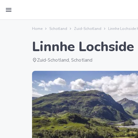
menu
Home
Schotland
Zuid-Schotland
Linnhe Lochside 
Linnhe Lochside
location_on
Zuid-Schotland, Schotland