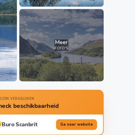
Meer
FOTO'S
IJZEN VERGELIJKEN
heck beschikbaarheid
Buro Scanbrit
Ga naar website