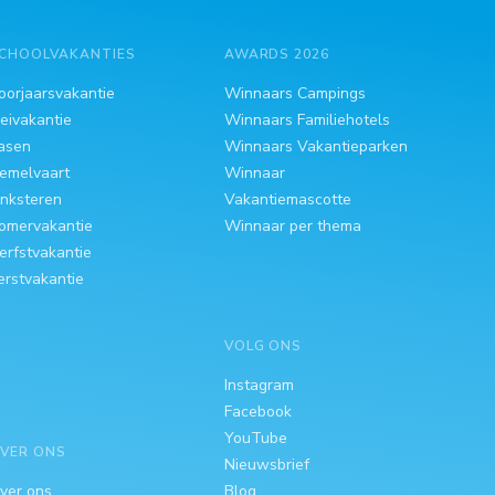
CHOOLVAKANTIES
AWARDS 2026
oorjaarsvakantie
Winnaars Campings
eivakantie
Winnaars Familiehotels
asen
Winnaars Vakantieparken
emelvaart
Winnaar
inksteren
Vakantiemascotte
omervakantie
Winnaar per thema
erfstvakantie
erstvakantie
VOLG ONS
Instagram
Facebook
YouTube
VER ONS
Nieuwsbrief
ver ons
Blog