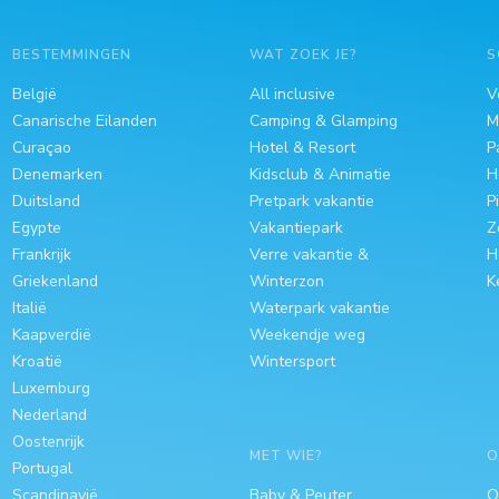
BESTEMMINGEN
WAT ZOEK JE?
S
België
All inclusive
V
Canarische Eilanden
Camping & Glamping
M
Curaçao
Hotel & Resort
P
Denemarken
Kidsclub & Animatie
H
Duitsland
Pretpark vakantie
P
Egypte
Vakantiepark
Z
Frankrijk
Verre vakantie &
H
Griekenland
Winterzon
K
Italië
Waterpark vakantie
Kaapverdië
Weekendje weg
Kroatië
Wintersport
Luxemburg
Nederland
Oostenrijk
MET WIE?
O
Portugal
Scandinavië
Baby & Peuter
O