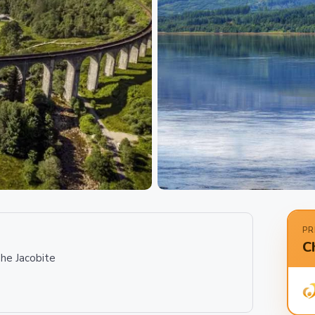
PR
C
he Jacobite