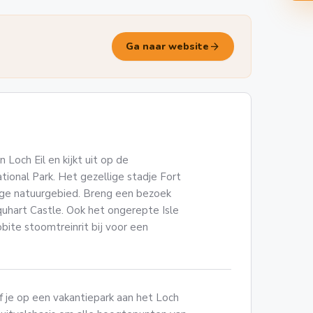
arrow_forward
Ga naar website
 Loch Eil en kijkt uit op de
ional Park. Het gezellige stadje Fort
htige natuurgebied. Breng een bezoek
rquhart Castle. Ook het ongerepte Isle
obite stoomtreinrit bij voor een
jf je op een vakantiepark aan het Loch