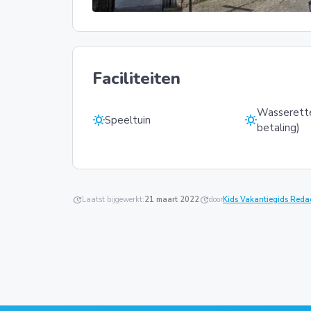
Faciliteiten
Wasserett
sunny
sunny
Speeltuin
betaling)
update
Laatst bijgewerkt:
21 maart 2022
update
door
Kids Vakantiegids Reda