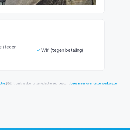
e (tegen
check
Wifi (tegen betaling)
ctie
.
verified
Dit park is door onze redactie zelf bezocht.
Lees meer over onze werkwijze
.