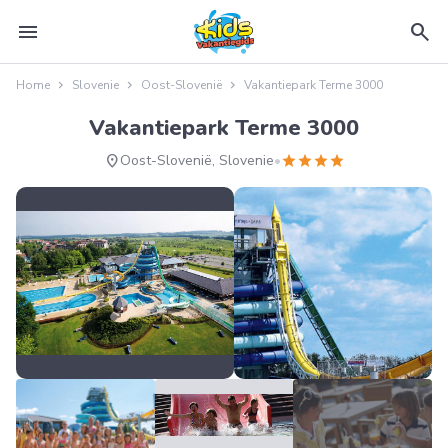
menu
search
Home
Slovenie
Oost-Slovenië
Vakantiepark Terme 3000
Vakantiepark Terme 3000
location_on
star
star
star
star
Oost-Slovenië, Slovenie
•