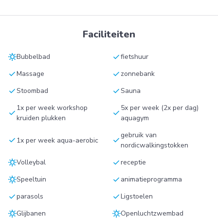
Faciliteiten
sunny
check
Bubbelbad
fietshuur
check
check
Massage
zonnebank
check
check
Stoombad
Sauna
1x per week workshop
5x per week (2x per dag)
check
check
kruiden plukken
aquagym
gebruik van
check
check
1x per week aqua-aerobic
nordicwalkingstokken
sunny
check
Volleybal
receptie
sunny
check
Speeltuin
animatieprogramma
check
check
parasols
Ligstoelen
sunny
sunny
Glijbanen
Openluchtzwembad