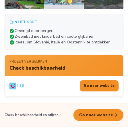
summarize
IN HET KORT
Meer
check_circle
Omringd door bergen
FOTO'S
check_circle
Zwembad met kinderbad en coole glijbanen
check_circle
Ideaal om Slovenië, Italië en Oostenrijk te ontdekken
PRIJZEN VERGELIJKEN
Check beschikbaarheid
TUI
Ga naar website
arrow_forward
Ga naar website
Check beschikbaarheid en prijzen