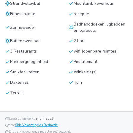
sunny
check
Strandvolleybal
Mountainbikeverhuur
sunny
check
Fitnessruimte
receptie
Badhanddoeken, ligbedden
check
sunny
Zonneweide
en parasols
sunny
check
Buitenzwembad
2 bars
check
check
3 Restaurants
wifi (openbare ruimtes)
check
check
Parkeergelegenheid
Pinautomaat
check
check
Strijkfaciliteiten
Winkeltje(s)
check
check
Dakterras
Tuin
check
Terras
update
Laatst bijgewerkt:
9 juni 2026
update
door
Kids Vakantiegids Redactie
.
verified
Dit park is door onze redactie zelf bezocht.