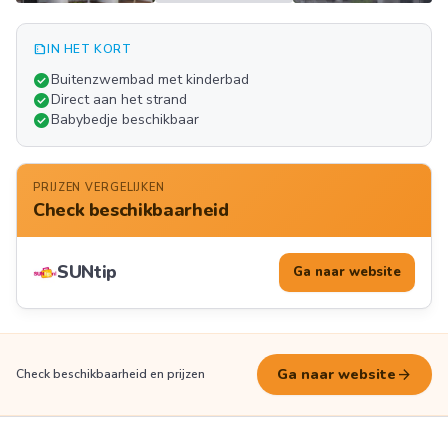
summarize
IN HET KORT
Meer
check_circle
Buitenzwembad met kinderbad
FOTO'S
check_circle
Direct aan het strand
check_circle
Babybedje beschikbaar
PRIJZEN VERGELIJKEN
Check beschikbaarheid
SUNtip
Ga naar website
arrow_forward
Ga naar website
Check beschikbaarheid en prijzen