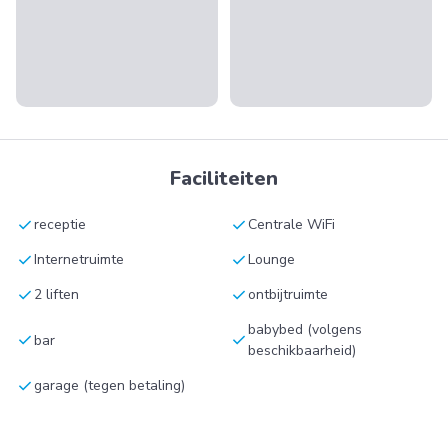
Faciliteiten
check
check
receptie
Centrale WiFi
check
check
Internetruimte
Lounge
check
check
2 liften
ontbijtruimte
babybed (volgens
check
check
bar
beschikbaarheid)
check
garage (tegen betaling)