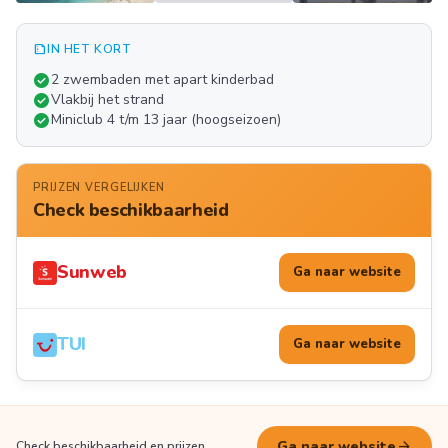
summarize
IN HET KORT
Meer
check_circle
2 zwembaden met apart kinderbad
FOTO'S
check_circle
Vlakbij het strand
check_circle
Miniclub 4 t/m 13 jaar (hoogseizoen)
PRIJZEN VERGELIJKEN
Check beschikbaarheid
Sunweb
Ga naar website
TUI
Ga naar website
arrow_forward
Ga naar website
Check beschikbaarheid en prijzen