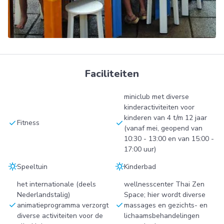
Faciliteiten
miniclub met diverse
kinderactiviteiten voor
kinderen van 4 t/m 12 jaar
check
check
Fitness
(vanaf mei, geopend van
10:30 - 13:00 en van 15:00 -
17:00 uur)
sunny
sunny
Speeltuin
Kinderbad
het internationale (deels
wellnesscenter Thai Zen
Nederlandstalig)
Space; hier wordt diverse
check
check
animatieprogramma verzorgt
massages en gezichts- en
diverse activiteiten voor de
lichaamsbehandelingen