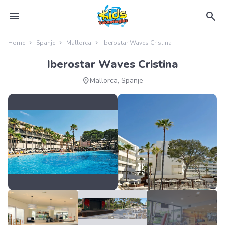
menu
search
Home
Spanje
Mallorca
Iberostar Waves Cristina
Iberostar Waves Cristina
location_on
Mallorca, Spanje