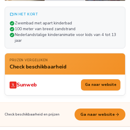
summarize
IN HET KORT
Meer
check_circle
Zwembad met apart kinderbad
FOTO'S
check_circle
100 meter van breed zandstrand
check_circle
Nederlandstalige kinderanimatie voor kids van 4 tot 13
jaar
PRIJZEN VERGELIJKEN
Check beschikbaarheid
Sunweb
Ga naar website
arrow_forward
Ga naar website
Check beschikbaarheid en prijzen