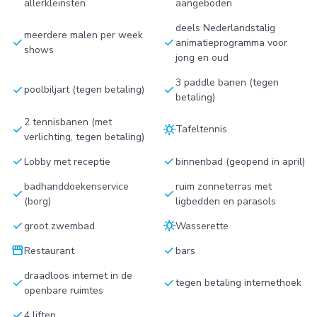
allerkleinsten
aangeboden
deels Nederlandstalig
meerdere malen per week
check
check
animatieprogramma voor
shows
jong en oud
3 paddle banen (tegen
check
check
poolbiljart (tegen betaling)
betaling)
2 tennisbanen (met
check
sunny
Tafeltennis
verlichting, tegen betaling)
check
check
Lobby met receptie
binnenbad (geopend in april)
badhanddoekenservice
ruim zonneterras met
check
check
(borg)
ligbedden en parasols
check
sunny
groot zwembad
Wasserette
storefront
check
Restaurant
bars
draadloos internet in de
check
check
tegen betaling internethoek
openbare ruimtes
check
4 liften