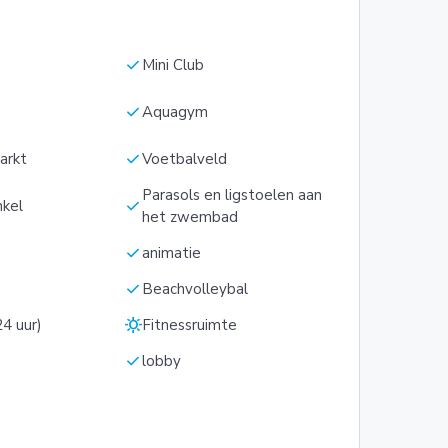
check
Mini Club
check
Aquagym
check
arkt
Voetbalveld
Parasols en ligstoelen aan
check
nkel
het zwembad
check
animatie
check
Beachvolleybal
sunny
4 uur)
Fitnessruimte
check
lobby