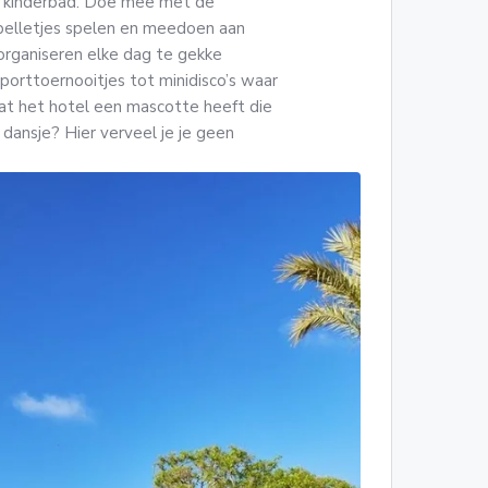
t kinderbad. Doe mee met de
 spelletjes spelen en meedoen aan
rganiseren elke dag te gekke
 sporttoernooitjes tot minidisco’s waar
dat het hotel een mascotte heeft die
dansje? Hier verveel je je geen