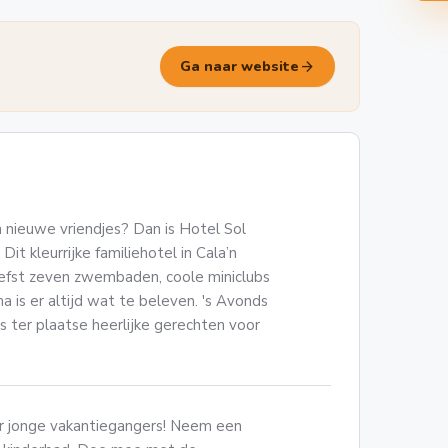
arrow_forward
Ga naar website
n nieuwe vriendjes? Dan is Hotel Sol
it kleurrijke familiehotel in Cala’n
liefst zeven zwembaden, coole miniclubs
 is er altijd wat te beleven. 's Avonds
s ter plaatse heerlijke gerechten voor
or jonge vakantiegangers! Neem een