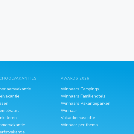
CHOOLVAKANTIES
AWARDS 2026
oorjaarsvakantie
Winnaars Campings
eivakantie
Winnaars Familiehotels
asen
Winnaars Vakantieparken
emelvaart
Winnaar
inksteren
Vakantiemascotte
omervakantie
Winnaar per thema
erfstvakantie