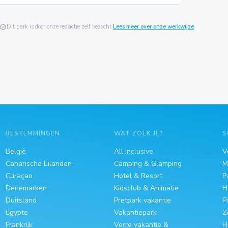
verified
Dit park is door onze redactie zelf bezocht.
Lees meer over onze werkwijze
.
BESTEMMINGEN
WAT ZOEK JE?
S
België
All inclusive
V
Canarische Eilanden
Camping & Glamping
M
Curaçao
Hotel & Resort
P
Denemarken
Kidsclub & Animatie
H
Duitsland
Pretpark vakantie
P
Egypte
Vakantiepark
Z
Frankrijk
Verre vakantie &
H