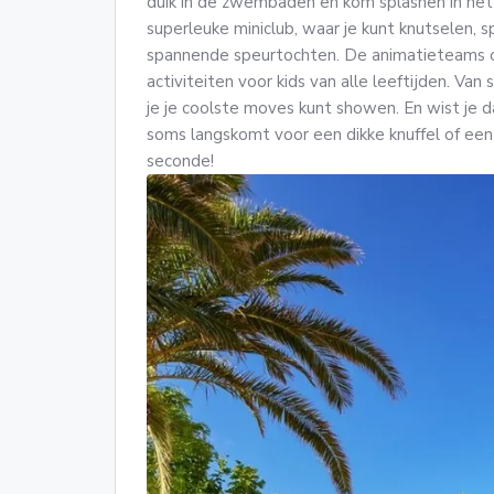
duik in de zwembaden en kom splashen in he
superleuke miniclub, waar je kunt knutselen,
spannende speurtochten. De animatieteams o
activiteiten voor kids van alle leeftijden. Van
je je coolste moves kunt showen. En wist je 
soms langskomt voor een dikke knuffel of een 
seconde!