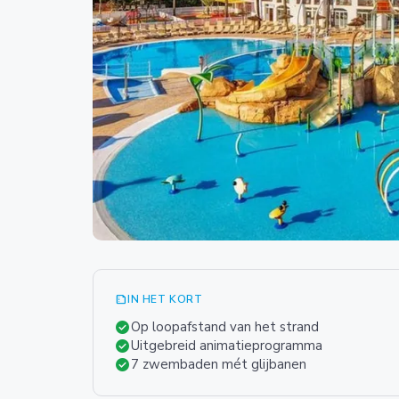
summarize
IN HET KORT
check_circle
Op loopafstand van het strand
check_circle
Uitgebreid animatieprogramma
check_circle
7 zwembaden mét glijbanen