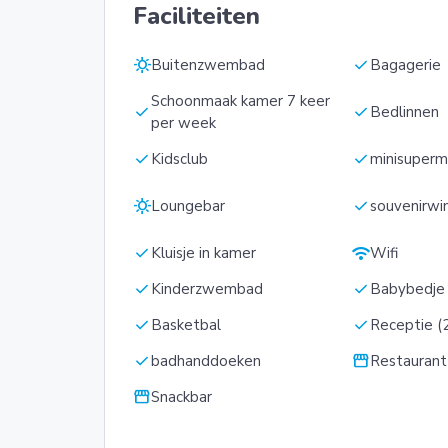
Faciliteiten
sunny
check
Buitenzwembad
Bagagerie
Schoonmaak kamer 7 keer
check
check
Bedlinnen
per week
check
check
Kidsclub
minisuperm
sunny
check
Loungebar
souvenirwi
check
wifi
Kluisje in kamer
Wifi
check
check
Kinderzwembad
Babybedje
check
check
Basketbal
Receptie (2
check
storefront
badhanddoeken
Restaurant
storefront
Snackbar