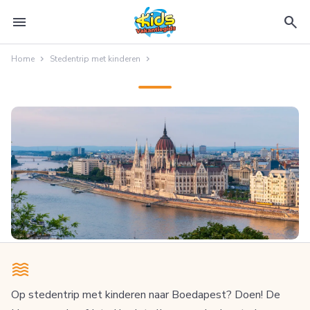
menu
search
Home
Stedentrip met kinderen
Op stedentrip met kinderen naar Boedapest? Doen! De