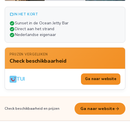
summarize
IN HET KORT
Meer
check_circle
Sunset in de Ocean Jetty Bar
FOTO'S
check_circle
Direct aan het strand
check_circle
Nederlandse eigenaar
PRIJZEN VERGELIJKEN
Check beschikbaarheid
TUI
Ga naar website
arrow_forward
Ga naar website
Check beschikbaarheid en prijzen