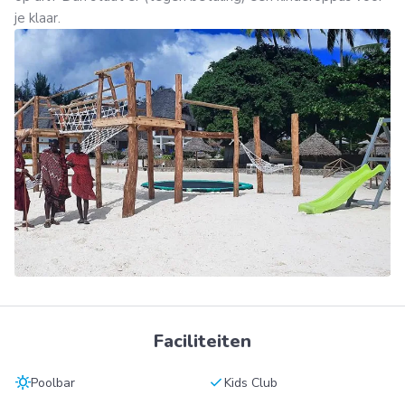
je klaar.
Faciliteiten
sunny
check
Poolbar
Kids Club