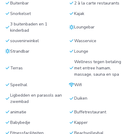
check
check
Buitenbar
2 à la carte restaurants
check
check
Snorkelset
Kajak
3 buitenbaden en 1
check
sunny
Loungebar
kinderbad
check
check
souvenirwinkel
Wasservice
sunny
check
Strandbar
Lounge
Wellness tegen betaling
check
check
Terras
met entree hamam,
massage, sauna en spa
check
wifi
Speelhal
Wifi
Ligbedden en parasols aan
check
check
Duiken
zwembad
check
check
animatie
Buffetrestaurant
check
check
Babybedje
Kapper
check
check
Fitnessfaciliteiten
Beachvolleybal