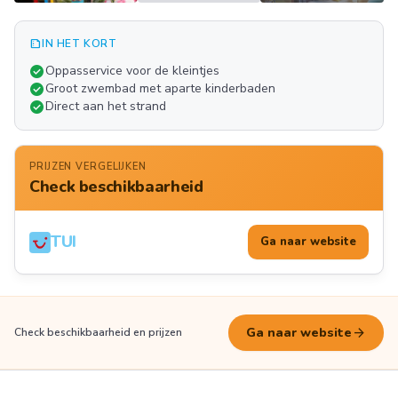
summarize
IN HET KORT
Meer
check_circle
Oppasservice voor de kleintjes
FOTO'S
check_circle
Groot zwembad met aparte kinderbaden
check_circle
Direct aan het strand
PRIJZEN VERGELIJKEN
Check beschikbaarheid
TUI
Ga naar website
arrow_forward
Ga naar website
Check beschikbaarheid en prijzen