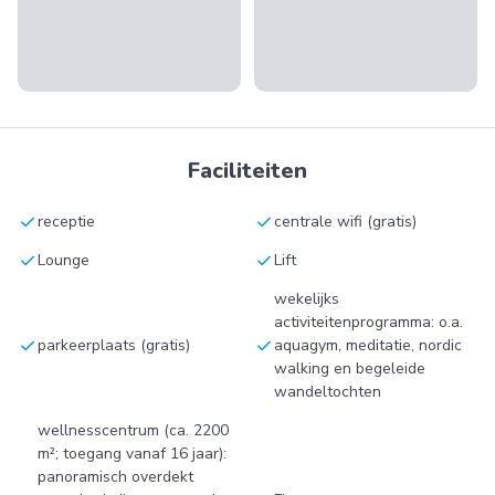
Faciliteiten
check
check
receptie
centrale wifi (gratis)
check
check
Lounge
Lift
wekelijks
activiteitenprogramma: o.a.
check
check
parkeerplaats (gratis)
aquagym, meditatie, nordic
walking en begeleide
wandeltochten
wellnesscentrum (ca. 2200
m²; toegang vanaf 16 jaar):
panoramisch overdekt