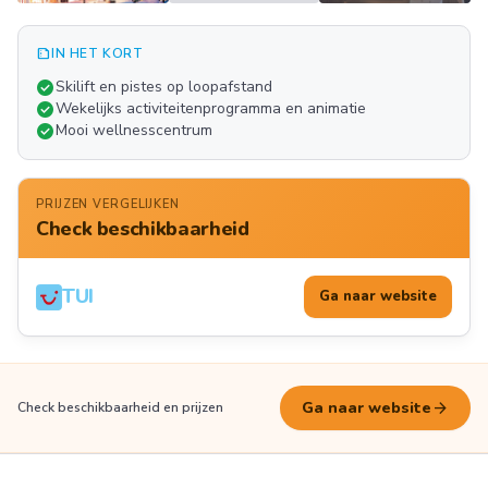
summarize
IN HET KORT
Meer
check_circle
Skilift en pistes op loopafstand
FOTO'S
check_circle
Wekelijks activiteitenprogramma en animatie
check_circle
Mooi wellnesscentrum
PRIJZEN VERGELIJKEN
Check beschikbaarheid
TUI
Ga naar website
arrow_forward
Ga naar website
Check beschikbaarheid en prijzen