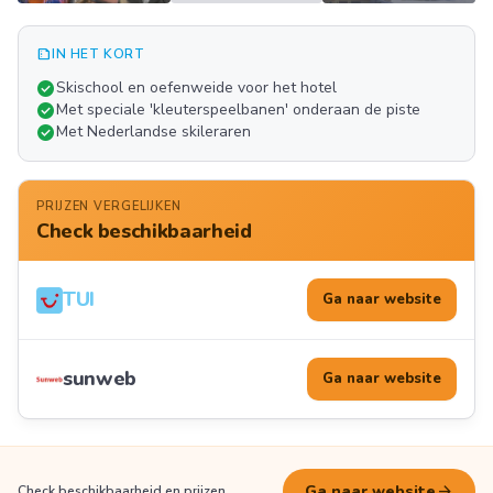
summarize
IN HET KORT
Meer
check_circle
Skischool en oefenweide voor het hotel
FOTO'S
check_circle
Met speciale 'kleuterspeelbanen' onderaan de piste
check_circle
Met Nederlandse skileraren
PRIJZEN VERGELIJKEN
Check beschikbaarheid
TUI
Ga naar website
sunweb
Ga naar website
arrow_forward
Ga naar website
Check beschikbaarheid en prijzen