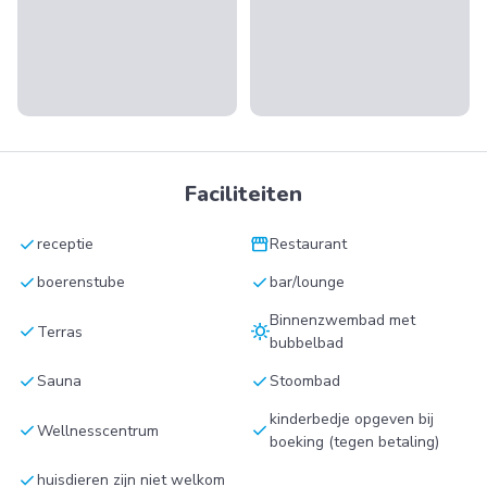
Faciliteiten
check
storefront
receptie
Restaurant
check
check
boerenstube
bar/lounge
Binnenzwembad met
check
sunny
Terras
bubbelbad
check
check
Sauna
Stoombad
kinderbedje opgeven bij
check
check
Wellnesscentrum
boeking (tegen betaling)
check
huisdieren zijn niet welkom