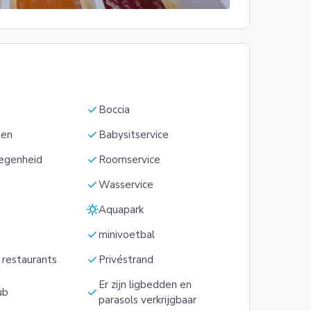
check
Boccia
check
ten
Babysitservice
check
egenheid
Roomservice
check
Wasservice
sunny
Aquapark
check
minivoetbal
check
e restaurants
Privéstrand
Er zijn ligbedden en
check
ub
parasols verkrijgbaar