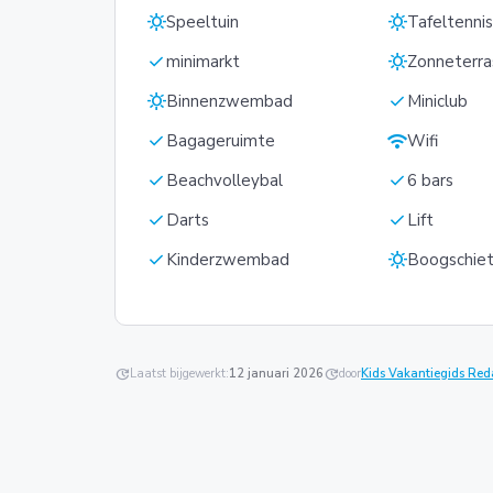
sunny
sunny
Speeltuin
Tafeltenni
check
sunny
minimarkt
Zonneterra
sunny
check
Binnenzwembad
Miniclub
check
wifi
Bagageruimte
Wifi
check
check
Beachvolleybal
6 bars
check
check
Darts
Lift
check
sunny
Kinderzwembad
Boogschie
update
Laatst bijgewerkt:
12 januari 2026
update
door
Kids Vakantiegids Red