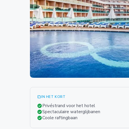
summarize
IN HET KORT
check_circle
Privéstrand voor het hotel
check_circle
Spectaculaire waterglijbanen
check_circle
Coole raftingbaan