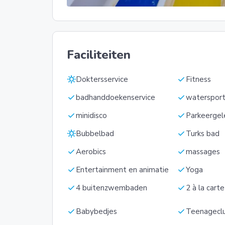
Faciliteiten
sunny
check
Doktersservice
Fitness
check
check
badhanddoekenservice
waterspor
check
check
minidisco
Parkeergel
sunny
check
Bubbelbad
Turks bad
check
check
Aerobics
massages
check
check
Entertainment en animatie
Yoga
check
check
4 buitenzwembaden
2 à la cart
check
check
Babybedjes
Teenagecl