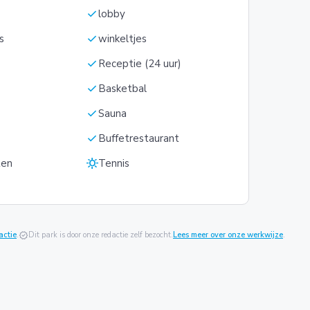
check
s
lobby
check
s
winkeltjes
check
Receptie (24 uur)
check
Basketbal
check
Sauna
check
Buffetrestaurant
sunny
ten
Tennis
actie
.
verified
Dit park is door onze redactie zelf bezocht.
Lees meer over onze werkwijze
.