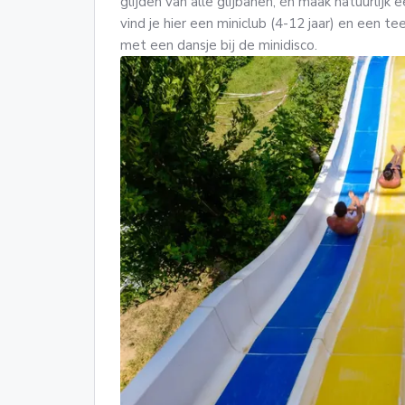
glijden van alle glijbanen, én maak natuurlijk
vind je hier een miniclub (4-12 jaar) en een te
met een dansje bij de minidisco.