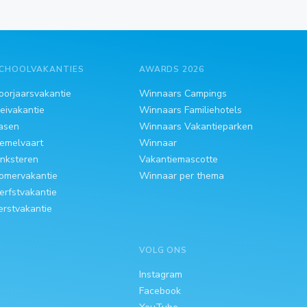
CHOOLVAKANTIES
AWARDS 2026
oorjaarsvakantie
Winnaars Campings
eivakantie
Winnaars Familiehotels
asen
Winnaars Vakantieparken
emelvaart
Winnaar
inksteren
Vakantiemascotte
omervakantie
Winnaar per thema
erfstvakantie
erstvakantie
VOLG ONS
Instagram
Facebook