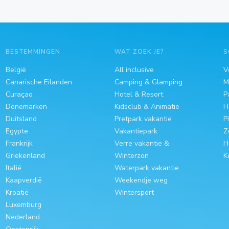
BESTEMMINGEN
WAT ZOEK JE?
S
België
All inclusive
V
Canarische Eilanden
Camping & Glamping
M
Curaçao
Hotel & Resort
P
Denemarken
Kidsclub & Animatie
H
Duitsland
Pretpark vakantie
P
Egypte
Vakantiepark
Z
Frankrijk
Verre vakantie &
H
Griekenland
Winterzon
K
Italië
Waterpark vakantie
Kaapverdië
Weekendje weg
Kroatië
Wintersport
Luxemburg
Nederland