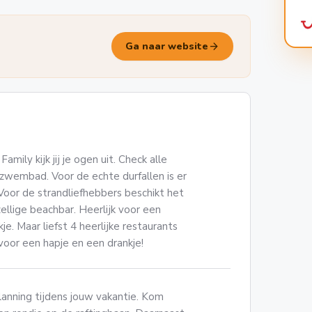
arrow_forward
Ga naar website
Family kijk jij je ogen uit. Check alle
 zwembad. Voor de echte durfallen is er
Voor de strandliefhebbers beschikt het
llige beachbar. Heerlijk voor een
e. Maar liefst 4 heerlijke restaurants
voor een hapje en een drankje!
planning tijdens jouw vakantie. Kom