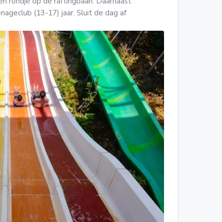
 een rondje op de raftingbaan. Daarnaast
enageclub (13-17) jaar. Sluit de dag af