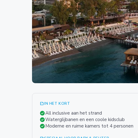
summarize
IN HET KORT
check_circle
All inclusive aan het strand
check_circle
Waterglijbanen en een coole kidsclub
check_circle
Moderne en ruime kamers tot 4 personen