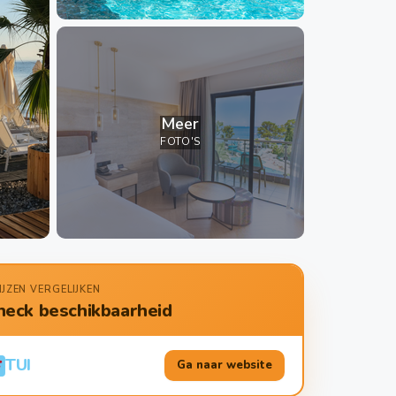
Meer
FOTO'S
IJZEN VERGELIJKEN
heck beschikbaarheid
TUI
Ga naar website