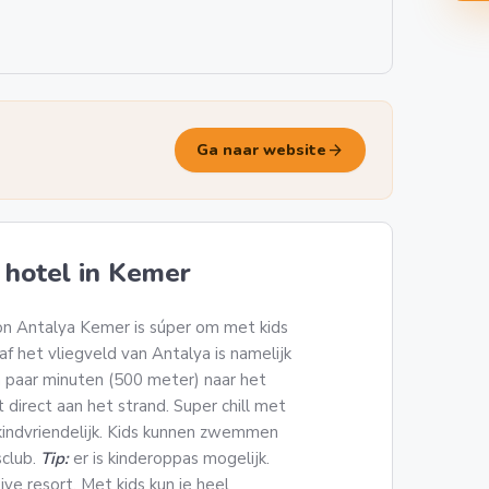
arrow_forward
Ga naar website
e hotel in Kemer
n Antalya Kemer is súper om met kids
af het vliegveld van Antalya is namelijk
n paar minuten (500 meter) naar het
 direct aan het strand. Super chill met
k kindvriendelijk. Kids kunnen zwemmen
sclub.
Tip:
er is kinderoppas mogelijk.
ive resort. Met kids kun je heel