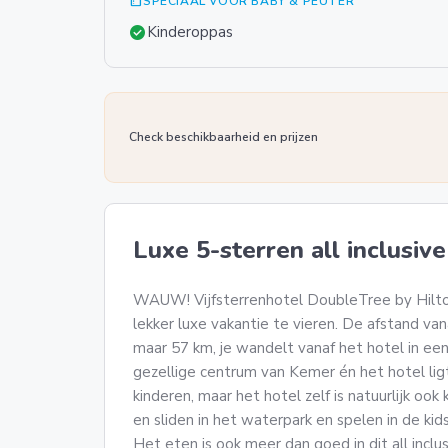
summarize
SPECIAAL VOOR BABY & PEUTER
check_circle
Kinderoppas
Check beschikbaarheid en prijzen
Luxe 5-sterren all inclusiv
WAUW! Vijfsterrenhotel DoubleTree by Hilto
lekker luxe vakantie te vieren. De afstand van
maar 57 km, je wandelt vanaf het hotel in ee
gezellige centrum van Kemer én het hotel ligt
kinderen, maar het hotel zelf is natuurlijk oo
en sliden in het waterpark en spelen in de kid
Het eten is ook meer dan goed in dit all inclus