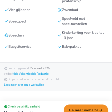
piratenschip
check
sunny
Vier glijbanen
Zwembad
Speelveld met
check
check
Speelgoed
speeltoestellen
Kinderkorting voor kids tot
sunny
check
Speeltuin
13 jaar
check
check
Babysitservice
Babypakket
update
Laatst bijgewerkt:
27 maart 2025
update
door
Kids Vakantiegids Redactie
.
verified
Dit park is door onze redactie zelf bezocht.
Lees meer over onze werkwijze
.
check_circle
Check beschikbaarheid
arrow_forward
Ga naar website