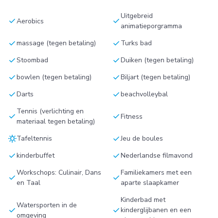
Uitgebreid
check
check
Aerobics
animatieporgramma
check
check
massage (tegen betaling)
Turks bad
check
check
Stoombad
Duiken (tegen betaling)
check
check
bowlen (tegen betaling)
Biljart (tegen betaling)
check
check
Darts
beachvolleybal
Tennis (verlichting en
check
check
Fitness
materiaal tegen betaling)
sunny
check
Tafeltennis
Jeu de boules
check
check
kinderbuffet
Nederlandse filmavond
Workschops: Culinair, Dans
Familiekamers met een
check
check
en Taal
aparte slaapkamer
Kinderbad met
Watersporten in de
check
check
kinderglijbanen en een
omgeving