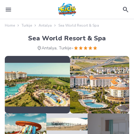
menu
search
Home
Turkije
Antalya
Sea World Resort & Spa
Sea World Resort & Spa
location_on
star
star
star
star
star
Antalya, Turkije
•