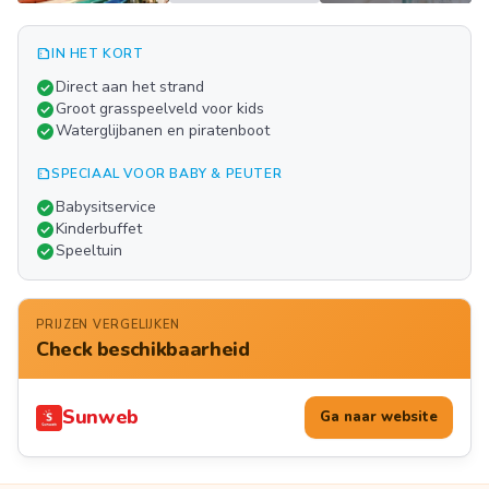
summarize
IN HET KORT
Meer
check_circle
Direct aan het strand
FOTO'S
check_circle
Groot grasspeelveld voor kids
check_circle
Waterglijbanen en piratenboot
summarize
SPECIAAL VOOR BABY & PEUTER
check_circle
Babysitservice
check_circle
Kinderbuffet
check_circle
Speeltuin
PRIJZEN VERGELIJKEN
Check beschikbaarheid
Sunweb
Ga naar website