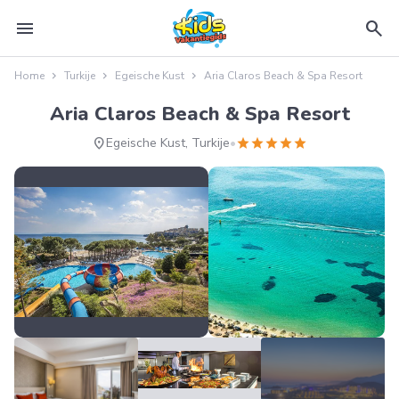
menu
search
Home
Turkije
Egeische Kust
Aria Claros Beach & Spa Resort
Aria Claros Beach & Spa Resort
location_on
star
star
star
star
star
Egeische Kust, Turkije
•