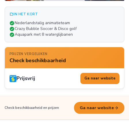
summarize
IN HET KORT
Meer
check_circle
Nederlandstalig animatieteam
FOTO'S
check_circle
Crazy Bubble Soccer & Disco golf
check_circle
Aquapark met 8 waterglijbanen
PRIJZEN VERGELIJKEN
Check beschikbaarheid
Prijsvrij
Ga naar website
arrow_forward
Ga naar website
Check beschikbaarheid en prijzen