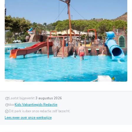
update
Laatst bijgewerkt:
3 augustus 2026
update
door
Kids Vakantiegids Redactie
.
verified
Dit park is door onze redactie zelf bezocht.
Lees meer over onze werkwijze
.