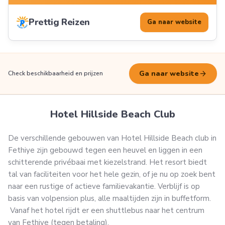
Prettig Reizen
Ga naar website
arrow_forward
Ga naar website
Check beschikbaarheid en prijzen
Hotel Hillside Beach Club
De verschillende gebouwen van Hotel Hillside Beach club in
Fethiye zijn gebouwd tegen een heuvel en liggen in een
schitterende privébaai met kiezelstrand. Het resort biedt
tal van faciliteiten voor het hele gezin, of je nu op zoek bent
naar een rustige of actieve familievakantie. Verblijf is op
basis van volpension plus, alle maaltijden zijn in buffetform.
Vanaf het hotel rijdt er een shuttlebus naar het centrum
van Fethiye (tegen betaling).