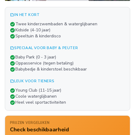
summarize
IN HET KORT
Meer
check_circle
Twee kinderzwembaden & waterglijbanen
FOTO'S
check_circle
Kidside (4-10 jaar)
check_circle
Speeltuin & kinderdisco
summarize
SPECIAAL VOOR BABY & PEUTER
check_circle
Baby Park (0 - 3 jaar)
check_circle
Oppasservice (tegen betaling)
check_circle
Babybedje & kinderstoel beschikbaar
summarize
LEUK VOOR TIENERS
check_circle
Young Club (11-15 jaar)
check_circle
Coole waterglijbanen
check_circle
Heel veel sportactiviteiten
PRIJZEN VERGELIJKEN
Check beschikbaarheid