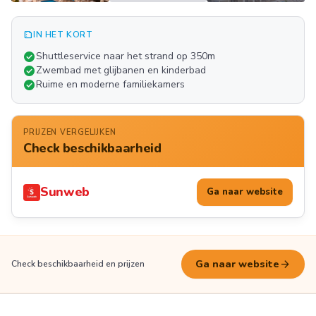
summarize
IN HET KORT
Meer
check_circle
Shuttleservice naar het strand op 350m
FOTO'S
check_circle
Zwembad met glijbanen en kinderbad
check_circle
Ruime en moderne familiekamers
PRIJZEN VERGELIJKEN
Check beschikbaarheid
Sunweb
Ga naar website
arrow_forward
Ga naar website
Check beschikbaarheid en prijzen