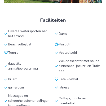
Faciliteiten
Diverse watersporten aan
check
check
Darts
het strand
check
sunny
Beachvolleybal
Minigolf
sunny
check
Tennis
Voetbalveld
Wellnesscenter met sauna,
dagelijks
check
check
binnenbad, jacuzzi en Turks
animatieprogramma
bad
check
favorite
Biljart
Tafelvoetbal
check
check
gameroom
Fitness
Massages en
Ontbijt-, lunch- en
check
check
schoonheidsbehandelingen
dinerbuffet
in de wellness