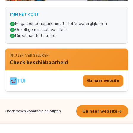
summarize
IN HET KORT
Meer
check_circle
Megacool aquapark met 14 toffe waterglijbanen
FOTO'S
check_circle
Gezellige miniclub voor kids
check_circle
Direct aan het strand
PRIJZEN VERGELIJKEN
Check beschikbaarheid
TUI
Ga naar website
arrow_forward
Ga naar website
Check beschikbaarheid en prijzen