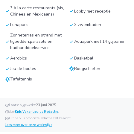
3 à la carte restaurants (vis,
check
check
Lobby met receptie
Chinees en Mexicaans)
check
check
Lunapark
3 zwembaden
Zonneterras en strand met
check
check
ligbedden,parasols en
Aquapark met 14 glijbanen
badhanddoekservice.
check
check
Aerobics
Basketbal
check
sunny
Jeu de boules
Boogschieten
sunny
Tafeltennis
update
Laatst bijgewerkt:
23 juni 2025
update
door
Kids Vakantiegids Redactie
.
verified
Dit park is door onze redactie zelf bezocht.
Lees meer over onze werkwijze
.