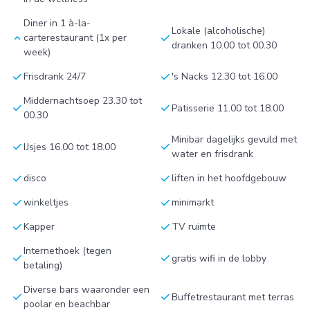
Diner in 1 à-la-
Lokale (alcoholische)
keyboard_arrow_up
check
carterestaurant (1x per
dranken 10.00 tot 00.30
week)
check
check
Frisdrank 24/7
's Nacks 12.30 tot 16.00
Middernachtsoep 23.30 tot
check
check
Patisserie 11.00 tot 18.00
00.30
Minibar dagelijks gevuld met
check
check
IJsjes 16.00 tot 18.00
water en frisdrank
check
check
disco
liften in het hoofdgebouw
check
check
winkeltjes
minimarkt
check
check
Kapper
TV ruimte
Internethoek (tegen
check
check
gratis wifi in de lobby
betaling)
Diverse bars waaronder een
check
check
Buffetrestaurant met terras
poolar en beachbar