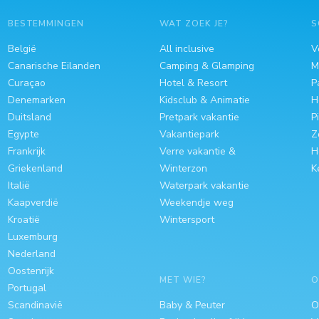
BESTEMMINGEN
WAT ZOEK JE?
S
België
All inclusive
V
Canarische Eilanden
Camping & Glamping
M
Curaçao
Hotel & Resort
P
Denemarken
Kidsclub & Animatie
H
Duitsland
Pretpark vakantie
P
Egypte
Vakantiepark
Z
Frankrijk
Verre vakantie &
H
Griekenland
Winterzon
K
Italië
Waterpark vakantie
Kaapverdië
Weekendje weg
Kroatië
Wintersport
Luxemburg
Nederland
Oostenrijk
MET WIE?
O
Portugal
Scandinavië
Baby & Peuter
O