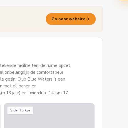
arrow_forward
Ga naar website
kende faciliteiten, de ruime opzet,
eel onbelangrijk; de comfortabele
le gezin, Club Blue Waters is een
en met glijbanen en
/m 13 jaar) en juniorclub (14 t/m 17
Side, Turkije