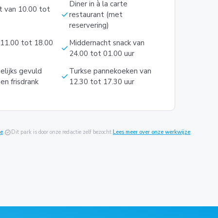
Diner in à la carte
t van 10.00 tot
check
restaurant (met
reservering)
 11.00 tot 18.00
Middernacht snack van
check
24.00 tot 01.00 uur
elijks gevuld
Turkse pannekoeken van
check
en frisdrank
12.30 tot 17.30 uur
ie
.
verified
Dit park is door onze redactie zelf bezocht.
Lees meer over onze werkwijze
.