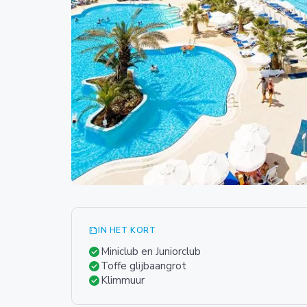
summarize
IN HET KORT
check_circle
Miniclub en Juniorclub
check_circle
Toffe glijbaangrot
check_circle
Klimmuur