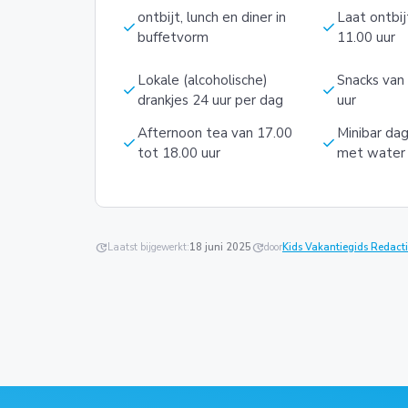
ontbijt, lunch en diner in
Laat ontbij
check
check
buffetvorm
11.00 uur
Lokale (alcoholische)
Snacks van
check
check
drankjes 24 uur per dag
uur
Afternoon tea van 17.00
Minibar dag
check
check
tot 18.00 uur
met water 
update
Laatst bijgewerkt:
18 juni 2025
update
door
Kids Vakantiegids Redact