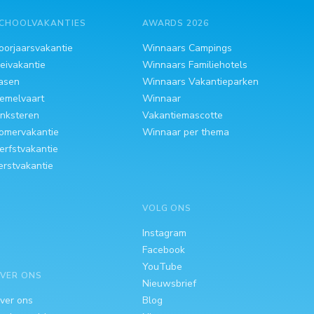
CHOOLVAKANTIES
AWARDS 2026
oorjaarsvakantie
Winnaars Campings
eivakantie
Winnaars Familiehotels
asen
Winnaars Vakantieparken
emelvaart
Winnaar
inksteren
Vakantiemascotte
omervakantie
Winnaar per thema
erfstvakantie
erstvakantie
VOLG ONS
Instagram
Facebook
YouTube
VER ONS
Nieuwsbrief
ver ons
Blog