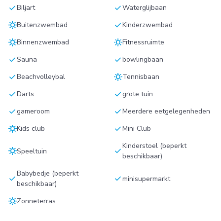
check
check
Biljart
Waterglijbaan
sunny
check
Buitenzwembad
Kinderzwembad
sunny
sunny
Binnenzwembad
Fitnessruimte
check
check
Sauna
bowlingbaan
check
sunny
Beachvolleybal
Tennisbaan
check
check
Darts
grote tuin
check
check
gameroom
Meerdere eetgelegenheden
sunny
check
Kids club
Mini Club
Kinderstoel (beperkt
sunny
check
Speeltuin
beschikbaar)
Babybedje (beperkt
check
check
minisupermarkt
beschikbaar)
sunny
Zonneterras