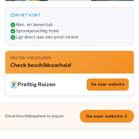
summarize
IN HET KORT
Meer
check_circle
Mini- en tienerclub
FOTO'S
check_circle
Sprookjesachtig hotel
check_circle
Ligt direct aan een privé-strand
PRIJZEN VERGELIJKEN
Check beschikbaarheid
Prettig Reizen
Ga naar website
arrow_forward
Ga naar website
Check beschikbaarheid en prijzen