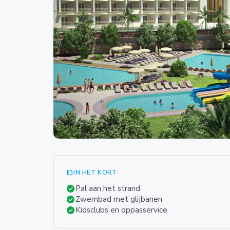
summarize
IN HET KORT
check_circle
Pal aan het strand
check_circle
Zwembad met glijbanen
check_circle
Kidsclubs en oppasservice