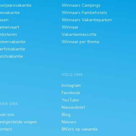
oorjaarsvakantie
Winnaars Campings
eivakantie
Winnaars Familiehotels
asen
Winnaars Vakantieparken
emelvaart
Winnaar
inksteren
Vakantiemascotte
omervakantie
Winnaar per thema
erfstvakantie
erstvakantie
VOLG ONS
Instagram
Facebook
YouTube
VER ONS
Nieuwsbrief
ver ons
Blog
eelgestelde vragen
Nieuws
ontact
BN’ers op vakantie