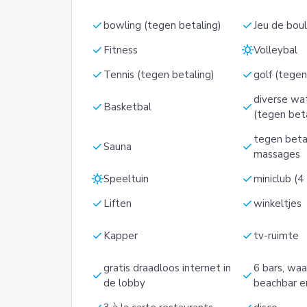
check
check
bowling (tegen betaling)
Jeu de bou
check
sunny
Fitness
Volleybal
check
check
Tennis (tegen betaling)
golf (tegen
diverse wa
check
check
Basketbal
(tegen bet
tegen beta
check
check
Sauna
massages
sunny
check
Speeltuin
miniclub (4
check
check
Liften
winkeltjes
check
check
Kapper
tv-ruimte
gratis draadloos internet in
6 bars, waa
check
check
de lobby
beachbar e