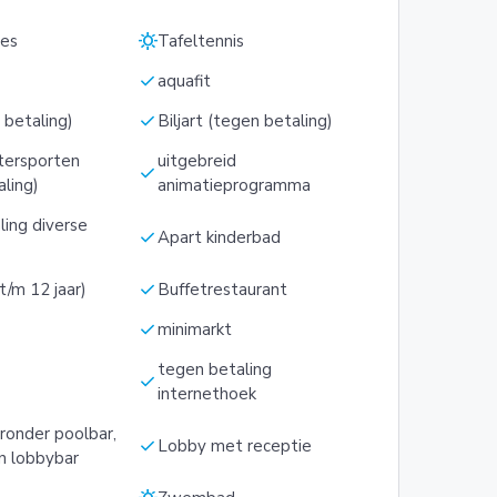
sunny
les
Tafeltennis
check
aquafit
check
 betaling)
Biljart (tegen betaling)
tersporten
uitgebreid
check
aling)
animatieprogramma
ling diverse
check
Apart kinderbad
check
 t/m 12 jaar)
Buffetrestaurant
check
minimarkt
tegen betaling
check
internethoek
ronder poolbar,
check
Lobby met receptie
n lobbybar