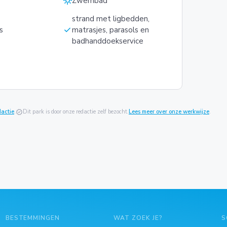
sunny
Zwembad
strand met ligbedden,
check
s
matrasjes, parasols en
badhanddoekservice
dactie
.
verified
Dit park is door onze redactie zelf bezocht.
Lees meer over onze werkwijze
.
BESTEMMINGEN
WAT ZOEK JE?
S