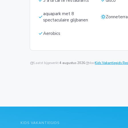
check
check
3 à la carte restaurants
disco
aquapark met 8
check
sunny
Zonneterra
spectaculaire glijbanen
check
Aerobics
update
Laatst bijgewerkt:
4 augustus 2026
update
door
Kids Vakantiegids Re
KIDS VAKANTIEGIDS