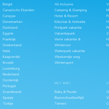
België
All inclusive
V
Canarische Eilanden
Camping & Glamping
M
Curaçao
Hotel & Resort
P
Denemarken
Kidsclub & Animatie
H
Duitsland
Pretpark vakantie
P
Egypte
Vakantiepark
Z
Frankrijk
Verre vakantie &
H
Griekenland
Winterzon
K
Italië
Waterpark vakantie
Kaapverdië
Weekendje weg
Kroatië
Wintersport
Luxemburg
Nederland
Oostenrijk
MET WIE?
O
Portugal
Scandinavië
Baby & Peuter
O
Spanje
Basisschoolleeftijd
V
Turkije
Tieners
C