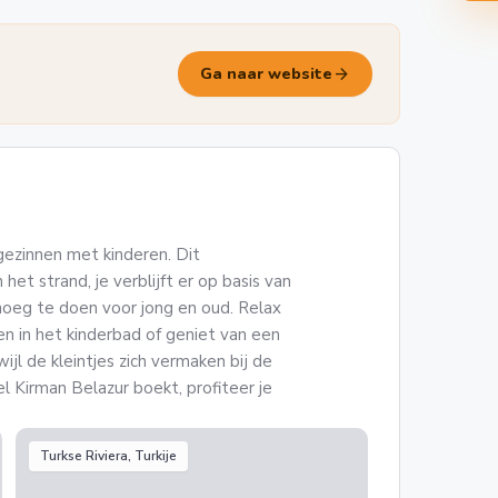
arrow_forward
Ga naar website
gezinnen met kinderen. Dit
het strand, je verblijft er op basis van
enoeg te doen voor jong en oud. Relax
n in het kinderbad of geniet van een
wijl de kleintjes zich vermaken bij de
tel Kirman Belazur boekt, profiteer je
Turkse Riviera, Turkije