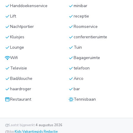
check
check
Handdoekenservice
minibar
check
check
Lift
receptie
check
check
Nachtportier
Roomservice
check
check
Kluisjes
conferentieruimte
check
check
Lounge
Tuin
wifi
check
Wifi
Bagageruimte
check
check
Televisie
telefoon
check
check
Bad/douche
Airco
check
check
haardroger
bar
storefront
sunny
Restaurant
Tennisbaan
update
Laatst bijgewerkt:
4 augustus 2026
update
door
Kids Vakantiegids Redactie
.