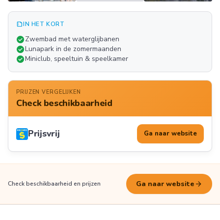
summarize
IN HET KORT
Meer
check_circle
Zwembad met waterglijbanen
FOTO'S
check_circle
Lunapark in de zomermaanden
check_circle
Miniclub, speeltuin & speelkamer
PRIJZEN VERGELIJKEN
Check beschikbaarheid
Prijsvrij
Ga naar website
arrow_forward
Ga naar website
Check beschikbaarheid en prijzen