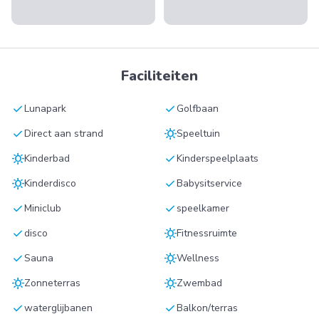
Faciliteiten
check
check
Lunapark
Golfbaan
check
sunny
Direct aan strand
Speeltuin
sunny
check
Kinderbad
Kinderspeelplaats
sunny
check
Kinderdisco
Babysitservice
check
check
Miniclub
speelkamer
check
sunny
disco
Fitnessruimte
check
sunny
Sauna
Wellness
sunny
sunny
Zonneterras
Zwembad
check
check
waterglijbanen
Balkon/terras