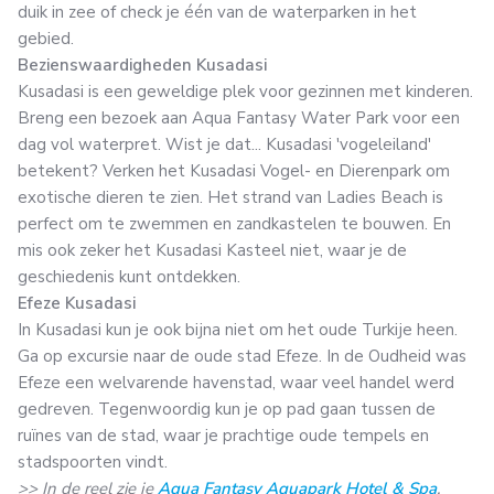
duik in zee of check je één van de waterparken in het
gebied.
Bezienswaardigheden Kusadasi
Kusadasi is een geweldige plek voor gezinnen met kinderen.
Breng een bezoek aan Aqua Fantasy Water Park voor een
dag vol waterpret. Wist je dat... Kusadasi 'vogeleiland'
betekent? Verken het Kusadasi Vogel- en Dierenpark om
exotische dieren te zien. Het strand van Ladies Beach is
perfect om te zwemmen en zandkastelen te bouwen. En
mis ook zeker het Kusadasi Kasteel niet, waar je de
geschiedenis kunt ontdekken.
Efeze Kusadasi
In Kusadasi kun je ook bijna niet om het oude Turkije heen.
Ga op excursie naar de oude stad Efeze. In de Oudheid was
Efeze een welvarende havenstad, waar veel handel werd
gedreven. Tegenwoordig kun je op pad gaan tussen de
ruïnes van de stad, waar je prachtige oude tempels en
stadspoorten vindt.
>> In de reel zie je
Aqua Fantasy Aquapark Hotel & Spa
.