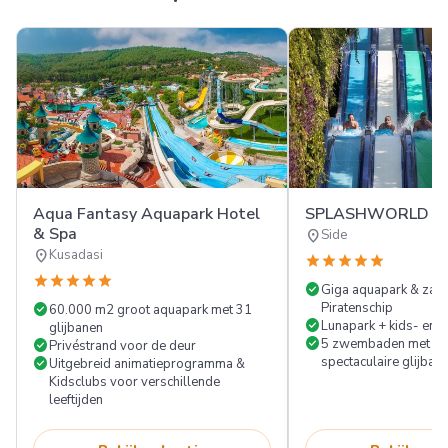
Aqua Fantasy Aquapark Hotel
SPLASHWORLD Ali
& Spa
location_on
Side
location_on
Kusadasi
star
star
star
star
star
star
star
star
star
star
check_circle
Giga aquapark & za
check_circle
Piratenschip
60.000 m2 groot aquapark met 31
check_circle
Lunapark + kids- en t
glijbanen
check_circle
check_circle
5 zwembaden met cra
Privéstrand voor de deur
check_circle
spectaculaire glijban
Uitgebreid animatieprogramma &
Kidsclubs voor verschillende
leeftijden