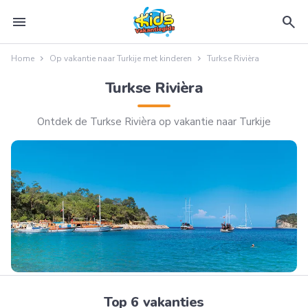
menu
search
Home
Op vakantie naar Turkije met kinderen
Turkse Rivièra
Turkse Rivièra
Ontdek de Turkse Rivièra op vakantie naar Turkije
Top 6 vakanties