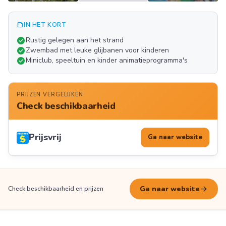
summarize
IN HET KORT
Meer
check_circle
Rustig gelegen aan het strand
FOTO'S
check_circle
Zwembad met leuke glijbanen voor kinderen
check_circle
Miniclub, speeltuin en kinder animatieprogramma's
PRIJZEN VERGELIJKEN
Check beschikbaarheid
Prijsvrij
Ga naar website
arrow_forward
Ga naar website
Check beschikbaarheid en prijzen