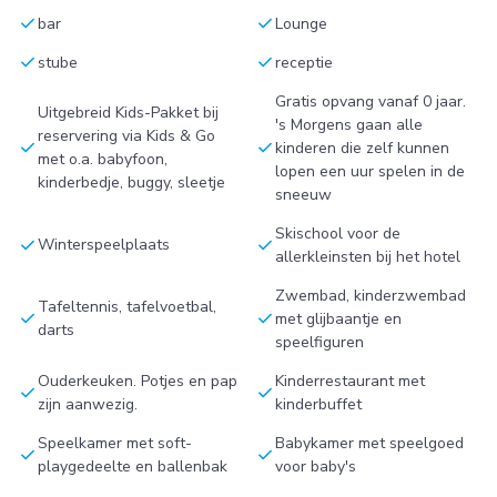
check
check
bar
Lounge
check
check
stube
receptie
Gratis opvang vanaf 0 jaar.
Uitgebreid Kids-Pakket bij
's Morgens gaan alle
reservering via Kids & Go
check
check
kinderen die zelf kunnen
met o.a. babyfoon,
lopen een uur spelen in de
kinderbedje, buggy, sleetje
sneeuw
Skischool voor de
check
check
Winterspeelplaats
allerkleinsten bij het hotel
Zwembad, kinderzwembad
Tafeltennis, tafelvoetbal,
check
check
met glijbaantje en
darts
speelfiguren
Ouderkeuken. Potjes en pap
Kinderrestaurant met
check
check
zijn aanwezig.
kinderbuffet
Speelkamer met soft-
Babykamer met speelgoed
check
check
playgedeelte en ballenbak
voor baby's