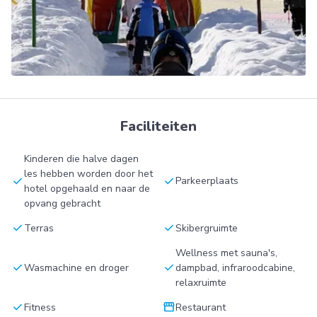
Faciliteiten
Kinderen die halve dagen
les hebben worden door het
check
check
Parkeerplaats
hotel opgehaald en naar de
opvang gebracht
check
check
Terras
Skibergruimte
Wellness met sauna's,
check
check
Wasmachine en droger
dampbad, infraroodcabine,
relaxruimte
check
storefront
Fitness
Restaurant