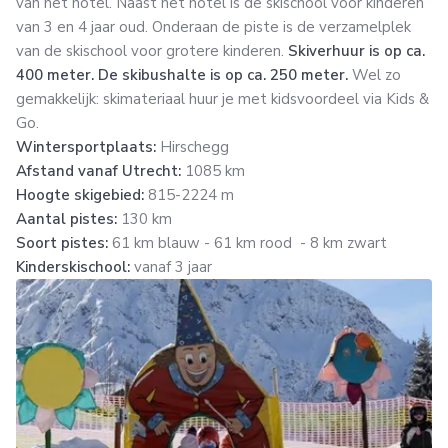
van het hotel. Naast het hotel is de skischool voor kinderen
van 3 en 4 jaar oud. Onderaan de piste is de verzamelplek
van de skischool voor grotere kinderen.
Skiverhuur is op ca.
400 meter. De skibushalte is op ca. 250 meter.
Wel zo
gemakkelijk: skimateriaal huur je met kidsvoordeel via Kids &
Go.
Wintersportplaats:
Hirschegg
Afstand vanaf Utrecht:
1085 km
Hoogte skigebied:
815-2224 m
Aantal pistes:
130 km
Soort pistes:
61 km blauw - 61 km rood - 8 km zwart
Kinderskischool:
vanaf 3 jaar