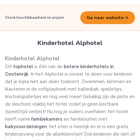
arrow_forward
Ga naar website
Check beschikbaarheid en prijzen
Kinderhotel Alphotel
Kinderhotel Alphotel
Dit
tophotel
is één van de
betere kinderhotels in
Oostenrijk
. In het Alphotel is zoveel te doen voor kinderen
dat je bijna niet aan skiën toekomt. Zwemmen, klimmen en
klauteren in de softplayhoek met ballenbak, spelletjes,
knutselspulletjes en nog veel meer! Gelukkig zijn de piste en
de skischool vlakbij het hotel zodat je geen kostbare
(speel)tijd verliest! Nu nog je ouders overhalen: het hotel
heeft ruime
familiekamers
en familiesuites met
babyvoorzieningen
, het eten is heerlijk en er is een gratis
kinderopvang voor de allerkleinsten! Ook kinderen die niet of