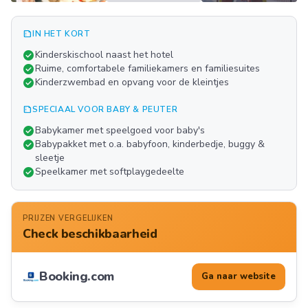
summarize
IN HET KORT
Meer
check_circle
Kinderskischool naast het hotel
FOTO'S
check_circle
Ruime, comfortabele familiekamers en familiesuites
check_circle
Kinderzwembad en opvang voor de kleintjes
summarize
SPECIAAL VOOR BABY & PEUTER
check_circle
Babykamer met speelgoed voor baby's
check_circle
Babypakket met o.a. babyfoon, kinderbedje, buggy &
sleetje
check_circle
Speelkamer met softplaygedeelte
PRIJZEN VERGELIJKEN
Check beschikbaarheid
Booking.com
Ga naar website