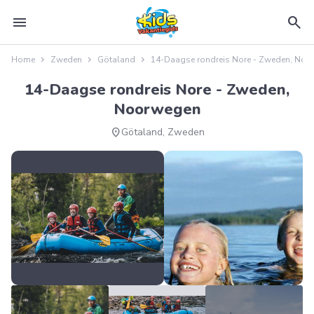
menu
search
Home
Zweden
Götaland
14-Daagse rondreis Nore - Zweden, No
14-Daagse rondreis Nore - Zweden,
Noorwegen
location_on
Götaland, Zweden