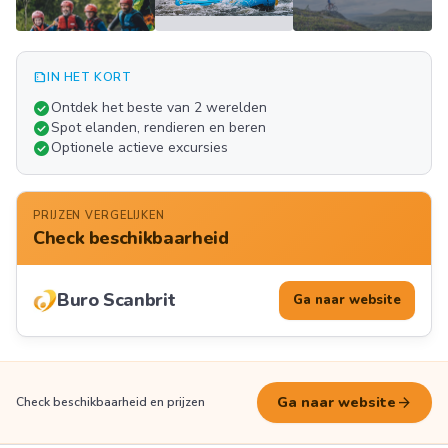
summarize
IN HET KORT
Meer
check_circle
Ontdek het beste van 2 werelden
FOTO'S
check_circle
Spot elanden, rendieren en beren
check_circle
Optionele actieve excursies
PRIJZEN VERGELIJKEN
Check beschikbaarheid
Buro Scanbrit
Ga naar website
arrow_forward
Ga naar website
Check beschikbaarheid en prijzen