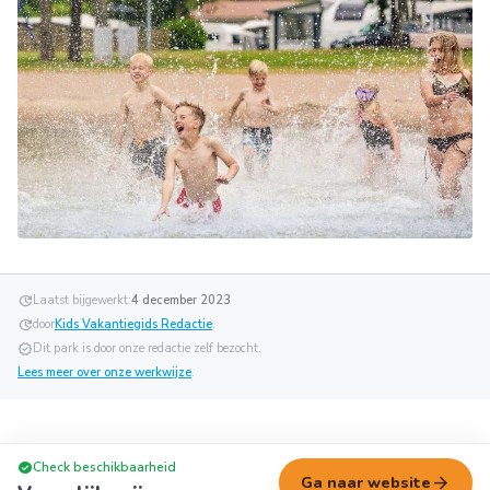
update
Laatst bijgewerkt:
4 december 2023
update
door
Kids Vakantiegids Redactie
.
verified
Dit park is door onze redactie zelf bezocht.
Lees meer over onze werkwijze
.
check_circle
Check beschikbaarheid
arrow_forward
Ga naar website