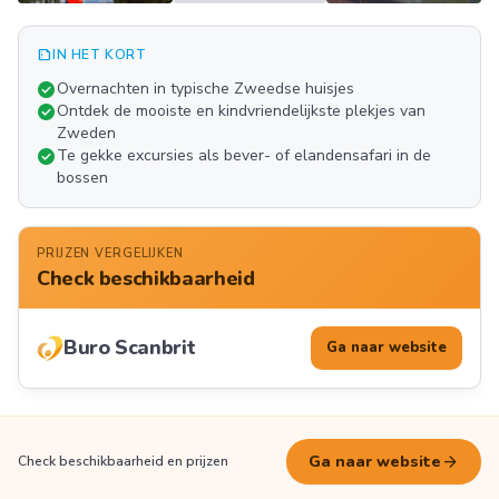
summarize
IN HET KORT
Meer
check_circle
Overnachten in typische Zweedse huisjes
FOTO'S
check_circle
Ontdek de mooiste en kindvriendelijkste plekjes van
Zweden
check_circle
Te gekke excursies als bever- of elandensafari in de
bossen
PRIJZEN VERGELIJKEN
Check beschikbaarheid
Buro Scanbrit
Ga naar website
arrow_forward
Ga naar website
Check beschikbaarheid en prijzen