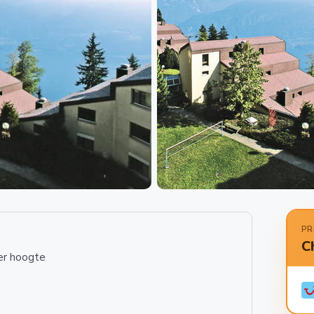
PR
C
er hoogte