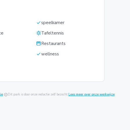
check
speelkamer
sunny
ce
Tafeltennis
storefront
Restaurants
check
k
wellness
ie
.
verified
Dit park is door onze redactie zelf bezocht.
Lees meer over onze werkwijze
.