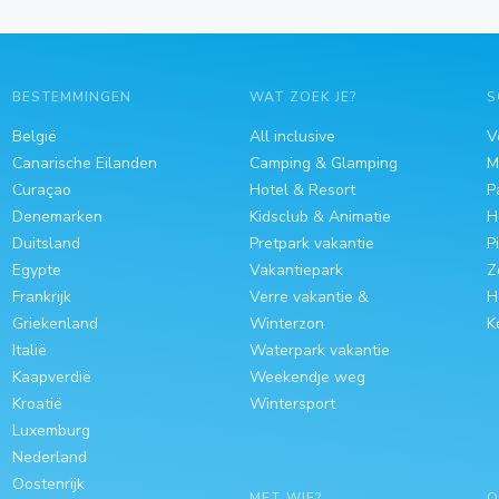
BESTEMMINGEN
WAT ZOEK JE?
S
België
All inclusive
V
Canarische Eilanden
Camping & Glamping
M
Curaçao
Hotel & Resort
P
Denemarken
Kidsclub & Animatie
H
Duitsland
Pretpark vakantie
P
Egypte
Vakantiepark
Z
Frankrijk
Verre vakantie &
H
Griekenland
Winterzon
K
Italië
Waterpark vakantie
Kaapverdië
Weekendje weg
Kroatië
Wintersport
Luxemburg
Nederland
Oostenrijk
MET WIE?
O