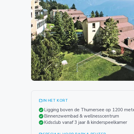
summarize
IN HET KORT
check_circle
Ligging boven de Thumersee op 1200 met
check_circle
Binnenzwembad & wellnesscentrum
check_circle
Kidsclub vanaf 3 jaar & kinderspeelkamer