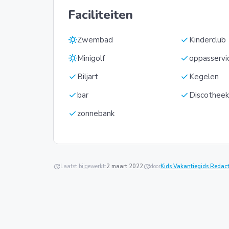
Faciliteiten
sunny
check
Zwembad
Kinderclub
sunny
check
Minigolf
oppasservi
check
check
Biljart
Kegelen
check
check
bar
Discothee
check
zonnebank
update
Laatst bijgewerkt:
2 maart 2022
update
door
Kids Vakantiegids Redact