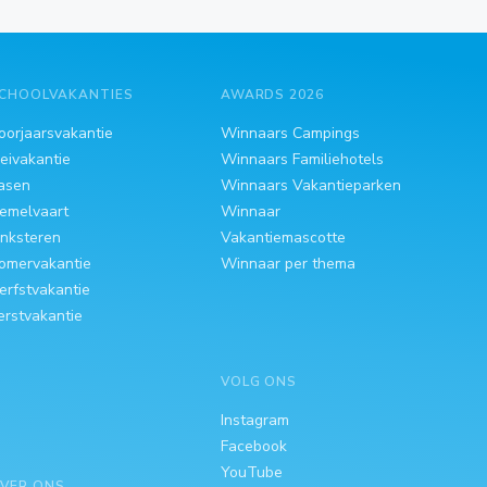
CHOOLVAKANTIES
AWARDS 2026
oorjaarsvakantie
Winnaars Campings
eivakantie
Winnaars Familiehotels
asen
Winnaars Vakantieparken
emelvaart
Winnaar
inksteren
Vakantiemascotte
omervakantie
Winnaar per thema
erfstvakantie
erstvakantie
VOLG ONS
Instagram
Facebook
YouTube
VER ONS