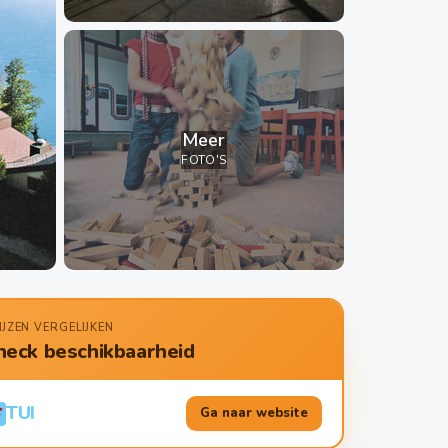
Meer
FOTO'S
IJZEN VERGELIJKEN
heck beschikbaarheid
TUI
Ga naar website