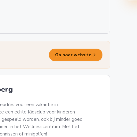
arrow_forward
Ga naar website
berg
ieadres voor een vakantie in
ze een echte Kidsclub voor kinderen
er gespeeld worden, ook bij minder goed
nen in het Wellnesscentrum. Met het
ennissen of minigolfen!