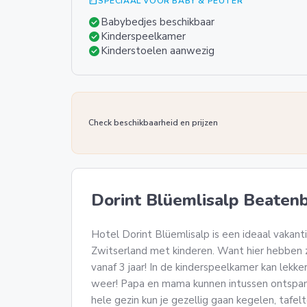
summarize
SPECIAAL VOOR BABY & PEUTER
check_circle
Babybedjes beschikbaar
check_circle
Kinderspeelkamer
check_circle
Kinderstoelen aanwezig
Check beschikbaarheid en prijzen
Dorint Blüemlisalp Beaten
Hotel Dorint Blüemlisalp is een ideaal vakant
Zwitserland met kinderen. Want hier hebben 
vanaf 3 jaar! In de kinderspeelkamer kan lekk
weer! Papa en mama kunnen intussen ontspan
hele gezin kun je gezellig gaan kegelen, tafelt