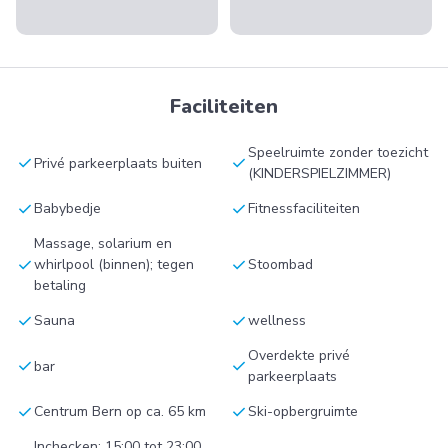
Faciliteiten
Speelruimte zonder toezicht
check
check
Privé parkeerplaats buiten
(KINDERSPIELZIMMER)
check
check
Babybedje
Fitnessfaciliteiten
Massage, solarium en
check
check
whirlpool (binnen); tegen
Stoombad
betaling
check
check
Sauna
wellness
Overdekte privé
check
check
bar
parkeerplaats
check
check
Centrum Bern op ca. 65 km
Ski-opbergruimte
Inchecken: 15:00 tot 23:00,