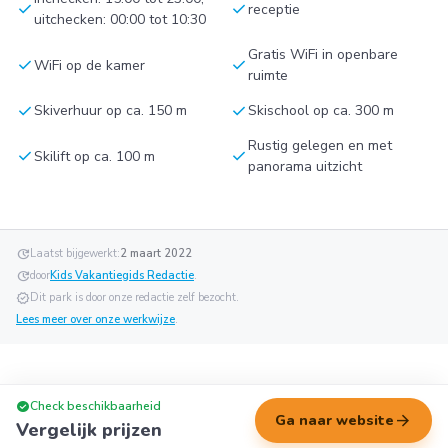
check
check
receptie
uitchecken: 00:00 tot 10:30
Gratis WiFi in openbare
check
check
WiFi op de kamer
ruimte
check
check
Skiverhuur op ca. 150 m
Skischool op ca. 300 m
Rustig gelegen en met
check
check
Skilift op ca. 100 m
panorama uitzicht
update
Laatst bijgewerkt:
2 maart 2022
update
door
Kids Vakantiegids Redactie
.
verified
Dit park is door onze redactie zelf bezocht.
Lees meer over onze werkwijze
.
check_circle
Check beschikbaarheid
arrow_forward
Ga naar website
Vergelijk prijzen