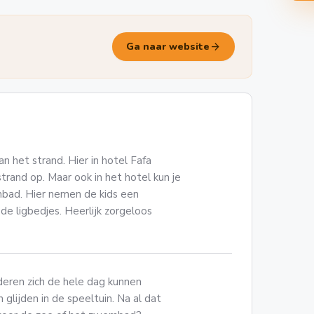
arrow_forward
Ga naar website
an het strand. Hier in hotel Fafa
 strand op. Maar ook in het hotel kun je
mbad. Hier nemen de kids een
 de ligbedjes. Heerlijk zorgeloos
deren zich de hele dag kunnen
lijden in de speeltuin. Na al dat