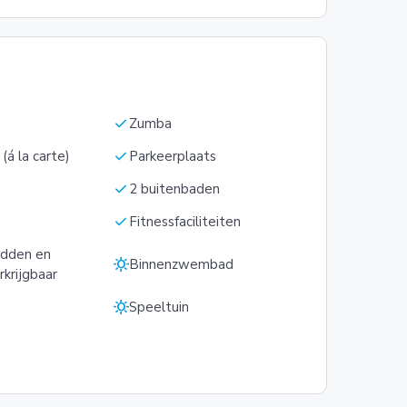
check
Zumba
check
(á la carte)
Parkeerplaats
check
2 buitenbaden
check
Fitnessfaciliteiten
bedden en
sunny
Binnenzwembad
rkrijgbaar
sunny
s
Speeltuin