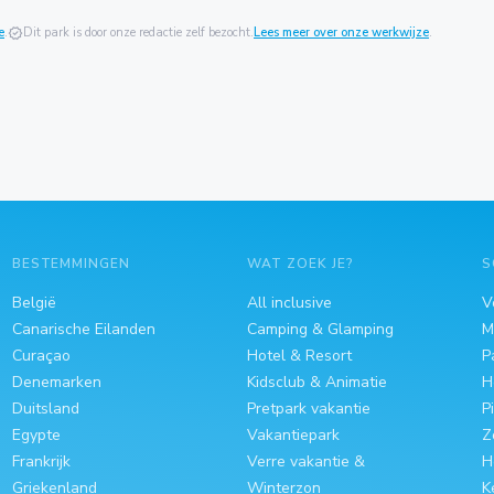
e
.
verified
Dit park is door onze redactie zelf bezocht.
Lees meer over onze werkwijze
.
BESTEMMINGEN
WAT ZOEK JE?
S
België
All inclusive
V
Canarische Eilanden
Camping & Glamping
M
Curaçao
Hotel & Resort
P
Denemarken
Kidsclub & Animatie
H
Duitsland
Pretpark vakantie
P
Egypte
Vakantiepark
Z
Frankrijk
Verre vakantie &
H
Griekenland
Winterzon
K