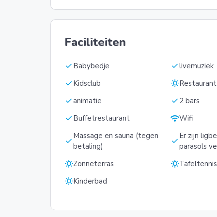
Faciliteiten
check
check
Babybedje
livemuziek
check
sunny
Kidsclub
Restaurant 
check
check
animatie
2 bars
check
wifi
Buffetrestaurant
Wifi
Massage en sauna (tegen
Er zijn lig
check
check
betaling)
parasols ve
sunny
sunny
Zonneterras
Tafeltenni
sunny
Kinderbad