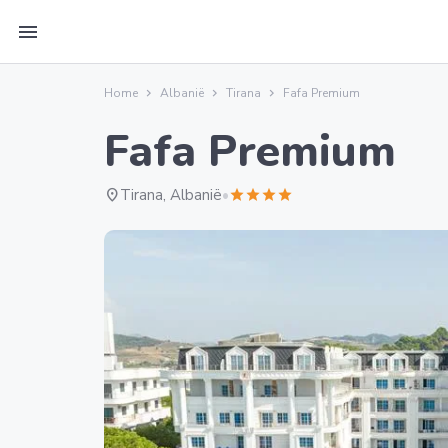
menu
Home
Albanië
Tirana
Fafa Premium
Fafa Premium
location_on
Tirana, Albanië
•
star
star
star
star