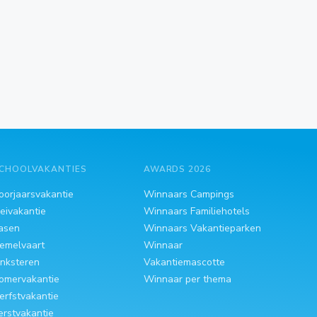
CHOOLVAKANTIES
AWARDS 2026
oorjaarsvakantie
Winnaars Campings
eivakantie
Winnaars Familiehotels
asen
Winnaars Vakantieparken
emelvaart
Winnaar
inksteren
Vakantiemascotte
omervakantie
Winnaar per thema
erfstvakantie
erstvakantie