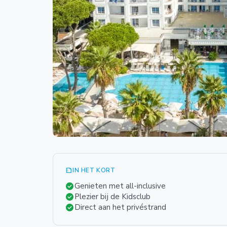
summarize
IN HET KORT
check_circle
Genieten met all-inclusive
check_circle
Plezier bij de Kidsclub
check_circle
Direct aan het privéstrand