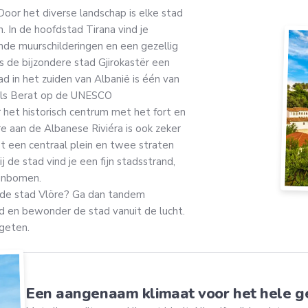
oor het diverse landschap is elke stad
. In de hoofdstad Tirana vind je
nde muurschilderingen en een gezellig
is de bijzondere stad Gjirokastër een
tad in het zuiden van Albanië is één van
 als Berat op de UNESCO
het historisch centrum met het fort en
 aan de Albanese Riviéra is ook zeker
 een centraal plein en twee straten
j de stad vind je een fijn stadsstrand,
ijnbomen.
in de stad Vlöre? Ga dan tandem
d en bewonder de stad vanuit de lucht.
rgeten.
Een aangenaam klimaat voor het hele g