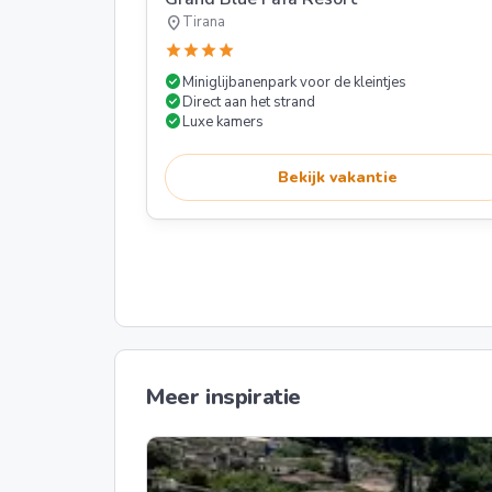
location_on
Tirana
star
star
star
star
check_circle
Miniglijbanenpark voor de kleintjes
check_circle
Direct aan het strand
check_circle
Luxe kamers
Bekijk vakantie
Meer inspiratie