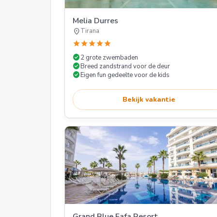
Melia Durres
location_on
Tirana
star
star
star
star
star
check_circle
2 grote zwembaden
check_circle
Breed zandstrand voor de deur
check_circle
Eigen fun gedeelte voor de kids
Bekijk vakantie
Grand Blue Fafa Resort