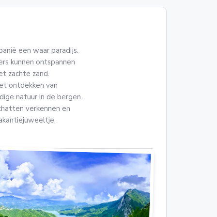
banië een waar paradijs.
ders kunnen ontspannen
et zachte zand.
 het ontdekken van
ige natuur in de bergen.
schatten verkennen en
akantiejuweeltje.