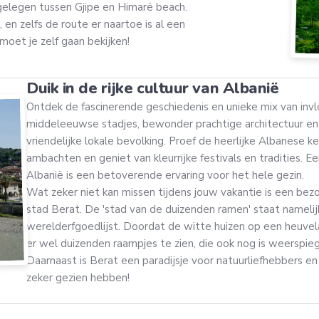
 gelegen tussen Gjipe en Himarë beach.
 en zelfs de route er naartoe is al een
oet je zelf gaan bekijken!
Duik in de rijke cultuur van Albanië
Ontdek de fascinerende geschiedenis en unieke mix van inv
middeleeuwse stadjes, bewonder prachtige architectuur e
vriendelijke lokale bevolking. Proef de heerlijke Albanese k
ambachten en geniet van kleurrijke festivals en tradities. Ee
Albanië is een betoverende ervaring voor het hele gezin.
Wat zeker niet kan missen tijdens jouw vakantie is een bezo
stad Berat. De 'stad van de duizenden ramen' staat namel
werelderfgoedlijst. Doordat de witte huizen op een heuvela
er wel duizenden raampjes te zien, die ook nog is weerspiege
Daarnaast is Berat een paradijsje voor natuurliefhebbers en
zeker gezien hebben!