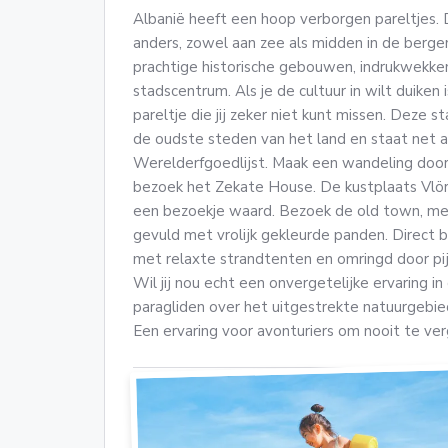
Albanië heeft een hoop verborgen pareltjes. D
anders, zowel aan zee als midden in de bergen
prachtige historische gebouwen, indrukwekke
stadscentrum. Als je de cultuur in wilt duiken 
pareltje die jij zeker niet kunt missen. Deze s
de oudste steden van het land en staat net
Werelderfgoedlijst. Maak een wandeling door 
bezoek het Zekate House. De kustplaats Vlöre
een bezoekje waard. Bezoek de old town, met
gevuld met vrolijk gekleurde panden. Direct bi
met relaxte strandtenten en omringd door p
Wil jij nou echt een onvergetelijke ervaring 
paragliden over het uitgestrekte natuurgebie
Een ervaring voor avonturiers om nooit te ve