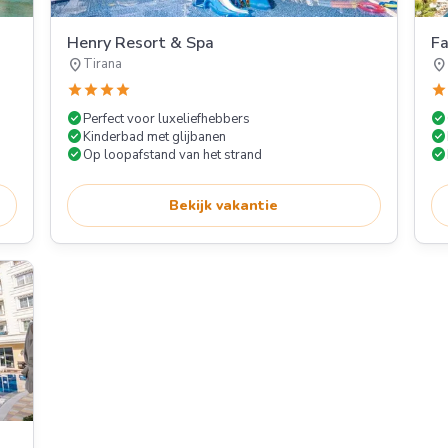
Henry Resort & Spa
F
location_on
location_on
Tirana
star
star
star
star
star
check_circle
check_circle
Perfect voor luxeliefhebbers
check_circle
check_circle
Kinderbad met glijbanen
check_circle
check_circle
Op loopafstand van het strand
Bekijk vakantie