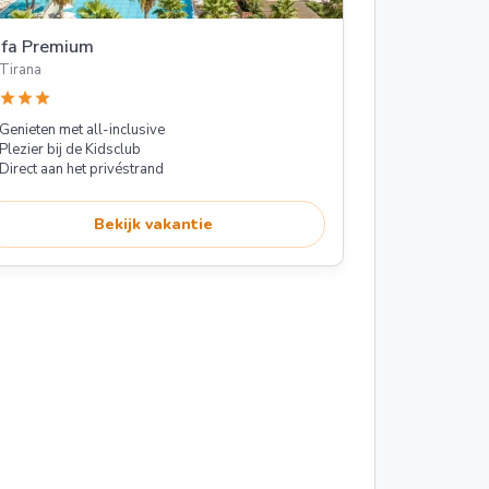
afa Premium
Tirana
star
star
star
Genieten met all-inclusive
Plezier bij de Kidsclub
Direct aan het privéstrand
Bekijk vakantie