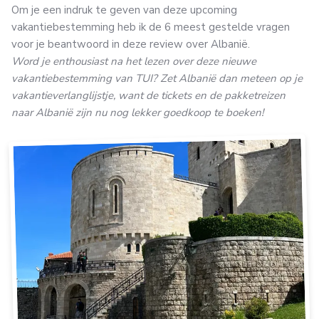
Om je een indruk te geven van deze upcoming
vakantiebestemming heb ik de 6 meest gestelde vragen
voor je beantwoord in deze review over Albanië.
Word je enthousiast na het lezen over deze nieuwe
vakantiebestemming van TUI? Zet Albanië dan meteen op je
vakantieverlanglijstje, want de tickets en de pakketreizen
naar Albanië zijn nu nog lekker goedkoop te boeken!