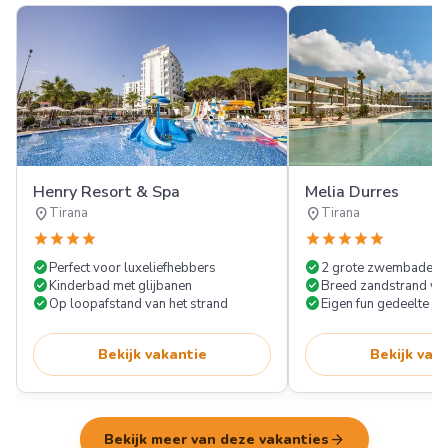
Henry Resort & Spa
Melia Durres
location_on
location_on
Tirana
Tirana
star
star
star
star
star
star
star
star
star
check_circle
check_circle
Perfect voor luxeliefhebbers
2 grote zwembaden
check_circle
check_circle
Kinderbad met glijbanen
Breed zandstrand vo
check_circle
check_circle
Op loopafstand van het strand
Eigen fun gedeelte vo
Bekijk vakantie
Bekijk vak
arrow_forward
Bekijk meer van deze vakanties