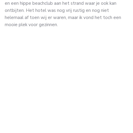
en een hippe beachclub aan het strand waar je ook kan
ontbijten. Het hotel was nog vrij rustig en nog niet
helemaal af toen wij er waren, maar ik vond het toch een
mooie plek voor gezinnen.
Voor een super-de-luxe vakantie met waterspeeltuin,
kidsclub, enorme zwembaden en een nog hippere beachclub
aan het strand zit je aan het juiste adres bij hotel
Melia
Durrës
5*. Hier kijk je echt je ogen uit en dit hotel is
absoluut het mooiste hotel dat ik in Albanië gezien heb!