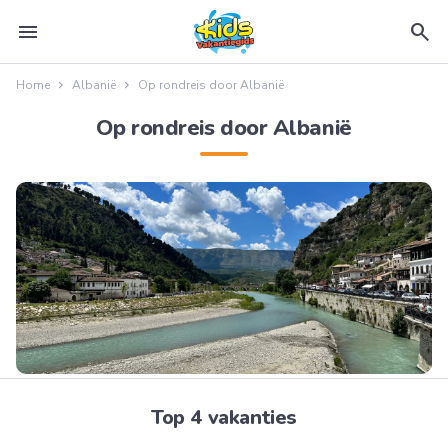
menu
search
Home
Albanië
Op rondreis door Albanië
Op rondreis door Albanië
Top 4 vakanties