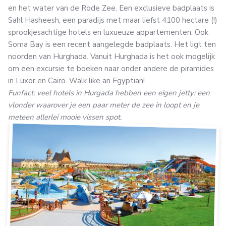
en het water van de Rode Zee. Een exclusieve badplaats is
Sahl Hasheesh, een paradijs met maar liefst 4100 hectare (!)
sprookjesachtige hotels en luxueuze appartementen. Ook
Soma Bay is een recent aangelegde badplaats. Het ligt ten
noorden van Hurghada. Vanuit Hurghada is het ook mogelijk
om een excursie te boeken naar onder andere de piramides
in Luxor en Caïro. Walk like an Egyptian!
Funfact: veel hotels in Hurgada hebben een eigen jetty: een
vlonder waarover je een paar meter de zee in loopt en je
meteen allerlei mooie vissen spot.