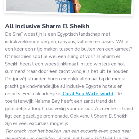
All inclusive Sharm El Sheikh
De Sinaï woestijn is een Egyptisch landschap met
indrukwekkende bergen, canyons, valleien en oases. Wil je
een keer een ritje maken tussen de bulten van een kameel?
Of misschien spot je wel een slang of vos? In Sharm el
Sheikh heerst een woestijnklimaat: milde winters en hot
summers! Maar door een zacht windje is het uit te houden.
De (privé) stranden horen eigenlijk allemaal bij de meest
prachtige kindvriendelijke all inclusive Egypte hotels en
resorts. Een leuk adresje is
Coral Sea Waterworld
. De
toeristenwijk Na'ama Bay heeft een zandstrand dat
geleidelijk afloopt, dus veilig voor de kids. Achter het strand
ligt een gezellige promenade. Ook vanuit Sharm El Sheikh
zijn er veel excursies mogelijk.
Tip: check voor het boeken van een excursie even goed naar
de vertrek- en reistijden. Vooral met kleine kids! Het kan zijn