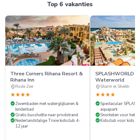
Top 6 vakanties
Three Corners Rihana Resort &
SPLASHWORLD Cor
Rihana Inn
Waterworld
location_on
location_on
Rode Zee
Sharm el Sheikh
star
star
star
star
star
star
star
star
check_circle
check_circle
Zwembaden met waterglijbanen &
Spectaculair SPLA
kinderbad
aquapark
check_circle
check_circle
Gratis busshuttle naar privéstrand
Snorkelen voor het ho
check_circle
check_circle
Nederlandstalige Trixie kidsclub 4-
Kidsclub voor kids va
12 jaar