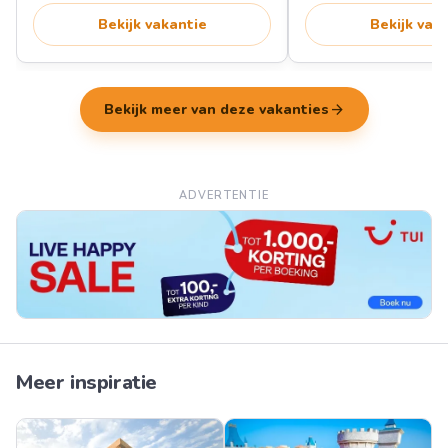
Bekijk vakantie
Bekijk vak
arrow_forward
Bekijk meer van deze vakanties
ADVERTENTIE
Meer inspiratie