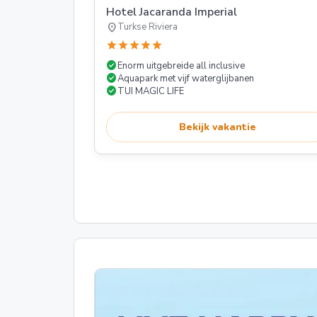
Hotel Jacaranda Imperial
location_on
Turkse Riviera
star
star
star
star
star
check_circle
Enorm uitgebreide all inclusive
check_circle
Aquapark met vijf waterglijbanen
check_circle
TUI MAGIC LIFE
Bekijk vakantie