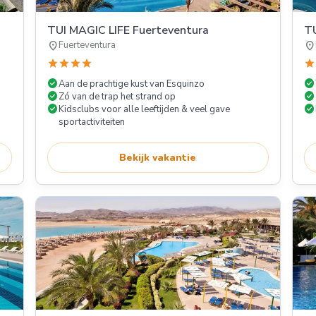
TUI MAGIC LIFE Fuerteventura
TU
location_on
location_on
Fuerteventura
star
star
star
star
star
check_circle
check_circle
Aan de prachtige kust van Esquinzo
check_circle
check_circle
Zó van de trap het strand op
check_circle
check_circle
Kidsclubs voor alle leeftijden & veel gave
sportactiviteiten
Bekijk vakantie