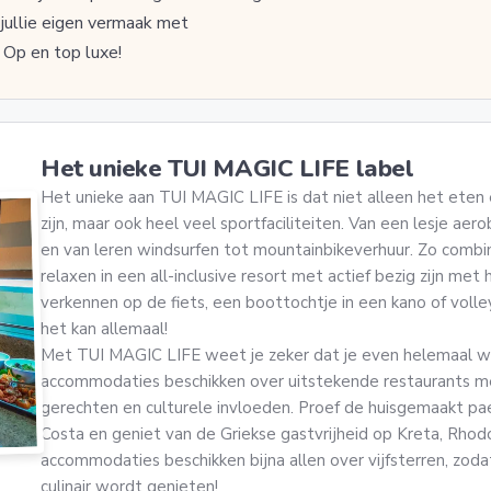
 jullie eigen vermaak met
. Op en top luxe!
Het unieke TUI MAGIC LIFE label
Het unieke aan TUI MAGIC LIFE is dat niet alleen het eten e
zijn, maar ook heel veel sportfaciliteiten. Van een lesje aer
en van leren windsurfen tot mountainbikeverhuur. Zo combine
relaxen in een all-inclusive resort met actief bezig zijn me
verkennen op de fiets, een boottochtje in een kano of volle
het kan allemaal!
Met TUI MAGIC LIFE weet je zeker dat je even helemaal 
accommodaties beschikken over uitstekende restaurants me
gerechten en culturele invloeden. Proef de huisgemaakt pa
Costa en geniet van de Griekse gastvrijheid op Kreta, Rhod
accommodaties beschikken bijna allen over vijfsterren, zoda
culinair wordt genieten!