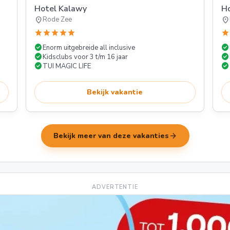
Hotel Kalawy
Ho
location_on
location_on
Rode Zee
star
star
star
star
star
star
check_circle
check_circle
Enorm uitgebreide all inclusive
check_circle
check_circle
Kidsclubs voor 3 t/m 16 jaar
check_circle
check_circle
TUI MAGIC LIFE
Bekijk vakantie
arrow_forward
Bekijk meer van deze vakanties
ADVERTENTIE