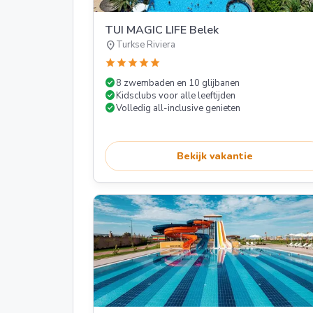
TUI MAGIC LIFE Belek
location_on
Turkse Riviera
star
star
star
star
star
check_circle
8 zwembaden en 10 glijbanen
check_circle
Kidsclubs voor alle leeftijden
check_circle
Volledig all-inclusive genieten
Bekijk vakantie