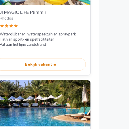
I MAGIC LIFE Plimmiri
Rhodos
star
star
star
star
Waterglijbanen, waterspeeltuin en spraypark
Tal van sport- en spelfaciliteiten
Pal aan het fijne zandstrand
Bekijk vakantie