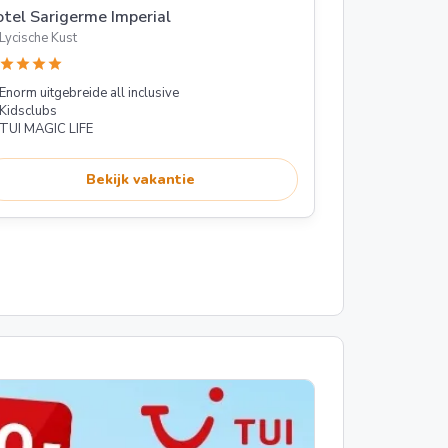
tel Sarigerme Imperial
Lycische Kust
star
star
star
star
Enorm uitgebreide all inclusive
Kidsclubs
TUI MAGIC LIFE
Bekijk vakantie