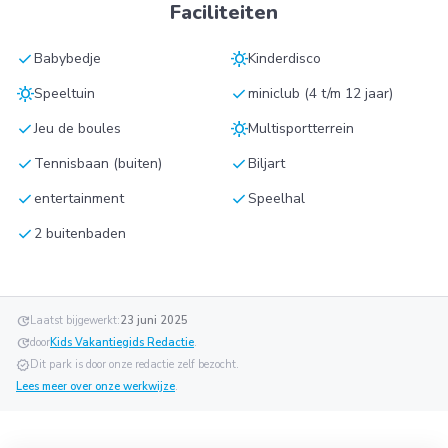
Faciliteiten
check
sunny
Babybedje
Kinderdisco
sunny
check
Speeltuin
miniclub (4 t/m 12 jaar)
check
sunny
Jeu de boules
Multisportterrein
check
check
Tennisbaan (buiten)
Biljart
check
check
entertainment
Speelhal
check
2 buitenbaden
update
Laatst bijgewerkt:
23 juni 2025
update
door
Kids Vakantiegids Redactie
.
verified
Dit park is door onze redactie zelf bezocht.
Lees meer over onze werkwijze
.