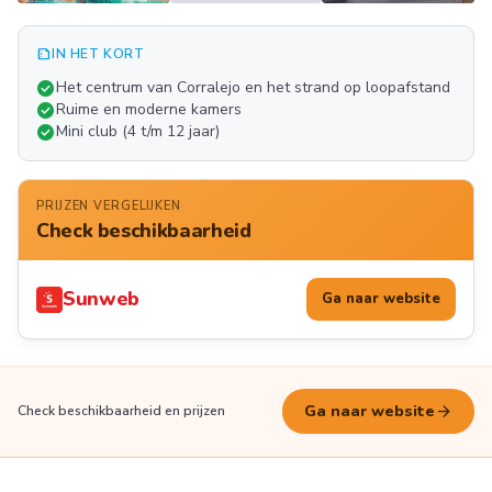
summarize
IN HET KORT
Meer
check_circle
Het centrum van Corralejo en het strand op loopafstand
FOTO'S
check_circle
Ruime en moderne kamers
check_circle
Mini club (4 t/m 12 jaar)
PRIJZEN VERGELIJKEN
Check beschikbaarheid
Sunweb
Ga naar website
arrow_forward
Ga naar website
Check beschikbaarheid en prijzen