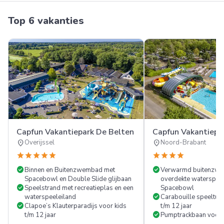
Meer
Top 6 vakanties
FOTO'S
Capfun Vakantiepark De Belten
Capfun Vakantiepa
location_on
location_on
Overijssel
Noord-Brabant
star
star
star
star
star
star
star
star
star
check_circle
check_circle
Binnen en Buitenzwembad met
Verwarmd buitenzw
Spacebowl en Double Slide glijbaan
overdekte waterspeel
check_circle
Speelstrand met recreatieplas en een
Spacebowl
check_circle
waterspeeleiland
Carabouille speeltuin
check_circle
Clapoe’s Klauterparadijs voor kids
t/m 12 jaar
check_circle
t/m 12 jaar
Pumptrackbaan voor s