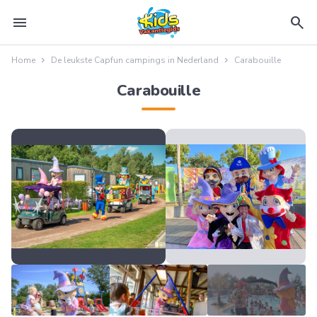
menu
search
Home
De leukste Capfun campings in Nederland
Carabouille
Carabouille