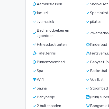
sunny
check
Aerobicslessen
Snorkelset
sunny
check
Jacuzzi
Speelruimt
check
check
livemuziek
pilates
Badhanddoeken en
check
check
Zwemscho
ligbedden
check
sunny
Fitnessfaciliteiten
Kinderbad
sunny
sunny
Tafeltennis
Fietsverhu
sunny
check
Binnenzwembad
Babyset (be
check
check
Spa
Basketbal
wifi
check
Wifi
Voetbal
check
check
Sauna
Stoombad
check
storefront
Babybedje
(Mini) supe
check
sunny
2 buitenbaden
Boogschie