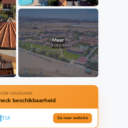
Meer
FOTO'S
IJZEN VERGELIJKEN
heck beschikbaarheid
TUI
Ga naar website