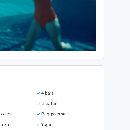
check
4 bars
check
theater
check
ssalon
Buggyverhuur
check
aurant
Yoga