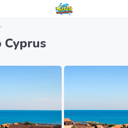
us
 Cyprus