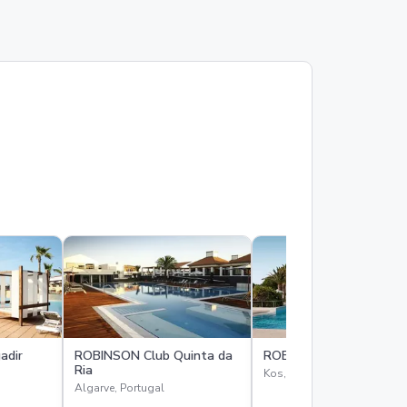
adir
ROBINSON Club Quinta da
ROBINSON Club Daidalo
Ria
Kos, Griekenland
Algarve, Portugal