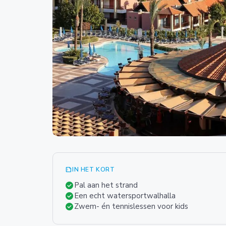
summarize
IN HET KORT
check_circle
Pal aan het strand
check_circle
Een echt watersportwalhalla
check_circle
Zwem- én tennislessen voor kids