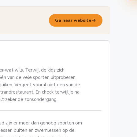
arrow_forward
Ga naar website
 wat wils. Terwijl de kids zich
én van de vele sporten uitproberen.
duiken. Vergeet vooral niet een van de
trandrestaurant. En check terwijl je na
elt zeker de zonsondergang.
d zijn er meer dan genoeg sporten om
islessen buiten en zwemlessen op de