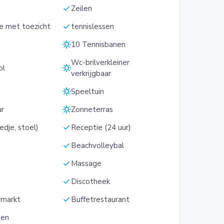
check
Zeilen
check
e met toezicht
tennislessen
sunny
10 Tennisbanen
Wc-brilverkleiner
sunny
ol
verkrijgbaar
sunny
Speeltuin
sunny
ur
Zonneterras
check
dje, stoel)
Receptie (24 uur)
check
Beachvolleybal
check
Massage
check
Discotheek
check
rmarkt
Buffetrestaurant
ten