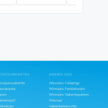
CHOOLVAKANTIES
AWARDS 2026
oorjaarsvakantie
Winnaars Campings
eivakantie
Winnaars Familiehotels
asen
Winnaars Vakantieparken
emelvaart
Winnaar
inksteren
Vakantiemascotte