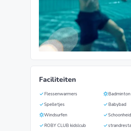
Faciliteiten
check
sunny
Flessenwarmers
Badminton
check
check
Spelletjes
Babybad
sunny
check
Windsurfen
Schoonheid
check
check
ROBY CLUB kidslcub
strandrest