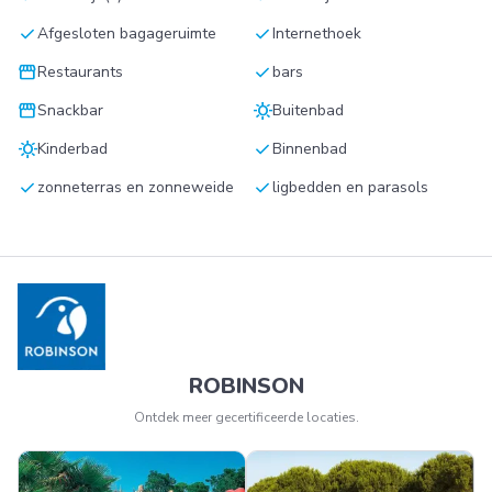
check
check
Afgesloten bagageruimte
Internethoek
storefront
check
Restaurants
bars
storefront
sunny
Snackbar
Buitenbad
sunny
check
Kinderbad
Binnenbad
check
check
zonneterras en zonneweide
ligbedden en parasols
ROBINSON
Ontdek meer gecertificeerde locaties.