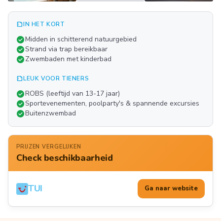
summarize
IN HET KORT
Meer
check_circle
Midden in schitterend natuurgebied
FOTO'S
check_circle
Strand via trap bereikbaar
check_circle
Zwembaden met kinderbad
summarize
LEUK VOOR TIENERS
check_circle
ROBS (leeftijd van 13-17 jaar)
check_circle
Sportevenementen, poolparty's & spannende excursies
check_circle
Buitenzwembad
PRIJZEN VERGELIJKEN
Check beschikbaarheid
TUI
Ga naar website