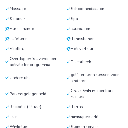
check
check
Massage
Schoonheidssalon
check
check
Solarium
Spa
sunny
check
Fitnessruimte
kuurbaden
sunny
sunny
Tafeltennis
Tennisbanen
check
sunny
Voetbal
Fietsverhuur
Overdag en 's avonds een
check
check
Discotheek
activiteitenprogramma
golf- en tennislessen voor
check
check
kinderclubs
kinderen
Gratis WiFi in openbare
check
check
Parkeergelegenheid
ruimtes
check
check
Receptie (24 uur)
Terras
check
check
Tuin
minisupermarkt
check
check
Winkeltje(s)
Stomerijservice