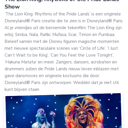
Show
‘The Lion King: Rhythms of the Pride Lands’ is een originele
Disneyland® Paris creatie die te zien is in Disneyland® Paris.
Al je vriendjes uit de beroemde tekenfilm The Lion King zijn
erbij: Simba, Nala, Rafiki, Mufasa, Scar, Timon en Pumbaa.
Beleef samen met de Disney figuren magische momenten
met nieuwe spectaculaire scenes van ‘Circle of Life’, ‘I Just
Can’t Wait to be King’, ‘Can You Feel the Love Tonight’,
‘Hakuna Matata’ en meer. Zangers, dansers, acrobaten en
drummers zullen de Pride Lands nieuw leven inblazen met
gave dansmoves en originele kostuums die door
Disneyland® Paris zijn ontworpen. Wedden dat je niet stil
kunt blijven staan.