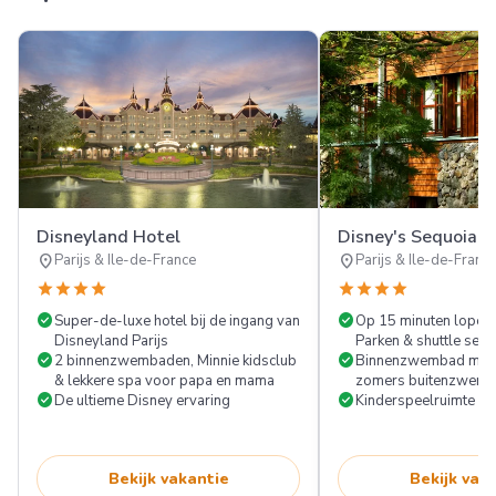
Disneyland Hotel
Disney's Sequoia 
location_on
location_on
Parijs & Ile-de-France
Parijs & Ile-de-Franc
star
star
star
star
star
star
star
star
check_circle
check_circle
Super-de-luxe hotel bij de ingang van
Op 15 minuten lopen 
Disneyland Parijs
Parken & shuttle serv
check_circle
check_circle
2 binnenzwembaden, Minnie kidsclub
Binnenzwembad met g
& lekkere spa voor papa en mama
zomers buitenzwem
check_circle
check_circle
De ultieme Disney ervaring
Kinderspeelruimte
Bekijk vakantie
Bekijk vak