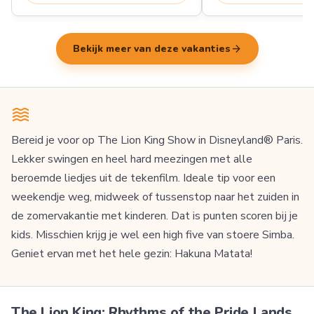
arrow_forward
Bekijk meer van deze vakanties
Bereid je voor op The Lion King Show in Disneyland® Paris.
Lekker swingen en heel hard meezingen met alle
beroemde liedjes uit de tekenfilm. Ideale tip voor een
weekendje weg, midweek of tussenstop naar het zuiden in
de zomervakantie met kinderen. Dat is punten scoren bij je
kids. Misschien krijg je wel een high five van stoere Simba.
Geniet ervan met het hele gezin: Hakuna Matata!
The Lion King: Rhythms of the Pride Lands